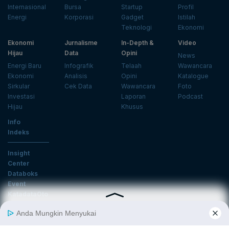
Internasional
Bursa
Startup
Profil
Energi
Korporasi
Gadget
Istilah
Teknologi
Ekonomi
Ekonomi
Jurnalisme
In-Depth &
Video
Hijau
Data
Opini
News
Energi Baru
Infografik
Telaah
Wawancara
Ekonomi
Analisis
Opini
Katalogue
Sirkular
Cek Data
Wawancara
Foto
Investasi
Laporan
Podcast
Hijau
Khusus
Info
Indeks
Insight
Center
Databoks
Event
KatadataOto
Langganan Newsletter