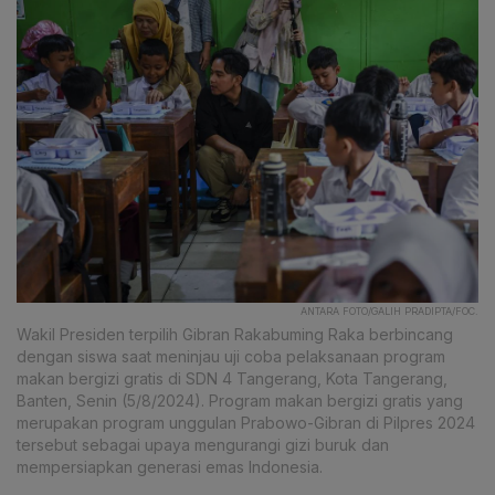
ANTARA FOTO/GALIH PRADIPTA/FOC.
Wakil Presiden terpilih Gibran Rakabuming Raka berbincang
dengan siswa saat meninjau uji coba pelaksanaan program
makan bergizi gratis di SDN 4 Tangerang, Kota Tangerang,
Banten, Senin (5/8/2024). Program makan bergizi gratis yang
merupakan program unggulan Prabowo-Gibran di Pilpres 2024
tersebut sebagai upaya mengurangi gizi buruk dan
mempersiapkan generasi emas Indonesia.