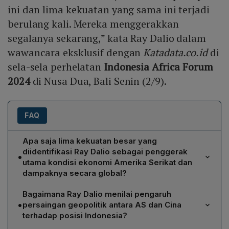
ini dan lima kekuatan yang sama ini terjadi
berulang kali. Mereka menggerakkan
segalanya sekarang,” kata Ray Dalio dalam
wawancara eksklusif dengan
Katadata.co.id
di
sela-sela perhelatan
Indonesia Africa Forum
2024
di Nusa Dua, Bali Senin (2/9).
FAQ
Apa saja lima kekuatan besar yang
diidentifikasi Ray Dalio sebagai penggerak
•
utama kondisi ekonomi Amerika Serikat dan
dampaknya secara global?
Ray Dalio menyebutkan lima kekuatan yang berulang
Bagaimana Ray Dalio menilai pengaruh
selama lima ratus tahun: (1) uang berupa utang dan
•
persaingan geopolitik antara AS dan Cina
aktivitas ekonomi yang meningkatkan harga serta
terhadap posisi Indonesia?
menimbulkan beban utang; (2) siklus