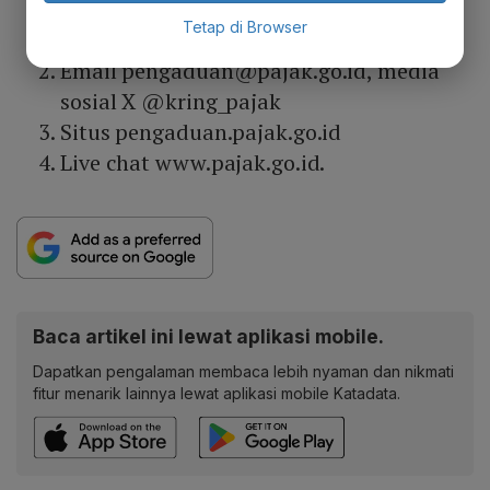
Kring Pajak 1500200, faksimile (021)
Tetap di Browser
5251245
Email pengaduan@pajak.go.id, media
sosial X @kring_pajak
Situs pengaduan.pajak.go.id
Live chat www.pajak.go.id.
Baca artikel ini lewat aplikasi mobile.
Dapatkan pengalaman membaca lebih nyaman dan nikmati
fitur menarik lainnya lewat aplikasi mobile Katadata.