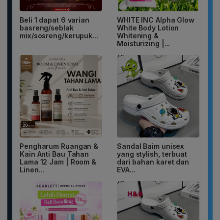
Beli 1 dapat 6 varian
WHITE INC Alpha Glow
basreng/seblak
White Body Lotion
mix/sosreng/kerupuk...
Whitening &
Moisturizing |...
Pengharum Ruangan &
Sandal Baim unisex
Kain Anti Bau Tahan
yang stylish, terbuat
Lama 12 Jam | Room &
dari bahan karet dan
Linen...
EVA...