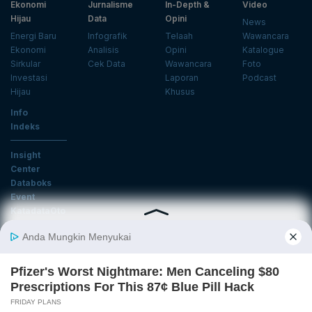
Ekonomi
Jurnalisme
In-Depth &
Video
Hijau
Data
Opini
News
Energi Baru
Infografik
Telaah
Wawancara
Ekonomi
Analisis
Opini
Katalogue
Sirkular
Cek Data
Wawancara
Foto
Investasi
Laporan
Podcast
Hijau
Khusus
Info
Indeks
Insight
Center
Databoks
Event
KatadataOto
Langganan Newsletter
Email
Daftar
Ikuti Kami