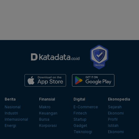
Berita
Finansial
Digital
Ekonopedia
Nasional
Makro
E-Commerce
Sejarah
Industri
Keuangan
Fintech
Ekonomi
Internasional
Bursa
Startup
Profil
Energi
Korporasi
Gadget
Istilah
Teknologi
Ekonomi