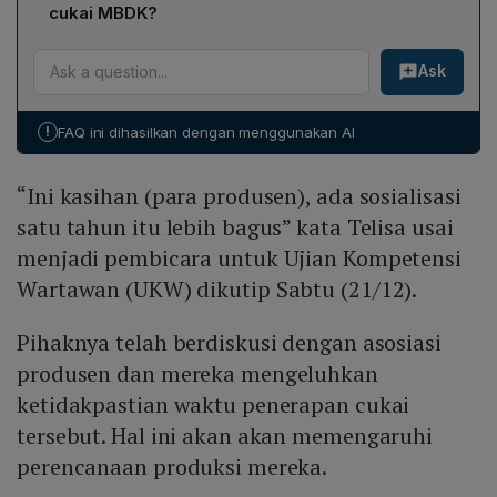
tinggi dapat menurunkan minat konsumen, mengurangi
penundaan hingga 2026 agar ada sosialisasi satu tahun
cukai MBDK?
volume penjualan, sehingga pendapatan menurun.
yang memadai bagi industri untuk menyesuaikan diri.
Telisa menyebutkan bahwa tekanan biaya dapat
Akibatnya, perusahaan kesulitan mencapai target CAGR
Ask
mendorong produsen mengembangkan varian low‑end
positif dan bahkan berisiko mengalami penurunan
dengan harga lebih terjangkau serta produk high‑end
CAGR, yang menjadi kekhawatiran utama produsen.
yang menyasar konsumen sadar kesehatan.
!
FAQ ini dihasilkan dengan menggunakan AI
Diversifikasi ini memungkinkan perusahaan tetap
kompetitif, menjaga margin, dan membuka segmen
“Ini kasihan (para produsen), ada sosialisasi
pasar baru meski terdapat cukai.
satu tahun itu lebih bagus” kata Telisa usai
menjadi pembicara untuk Ujian Kompetensi
Wartawan (UKW) dikutip Sabtu (21/12).
Pihaknya telah berdiskusi dengan asosiasi
produsen dan mereka mengeluhkan
ketidakpastian waktu penerapan cukai
tersebut. Hal ini akan akan memengaruhi
perencanaan produksi mereka.