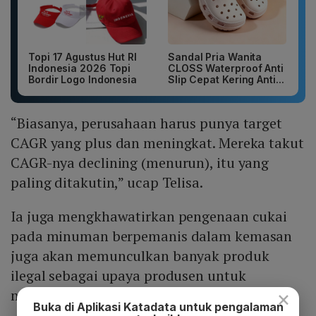
Topi 17 Agustus Hut RI
Sandal Pria Wanita
Indonesia 2026 Topi
CLOSS Waterproof Anti
Bordir Logo Indonesia
Slip Cepat Kering Anti...
“Biasanya, perusahaan harus punya target
CAGR yang plus dan meningkat. Mereka takut
CAGR-nya declining (menurun), itu yang
paling ditakutin,” ucap Telisa.
Ia juga mengkhawatirkan pengenaan cukai
pada minuman berpemanis dalam kemasan
juga akan memunculkan banyak produk
ilegal sebagai upaya produsen untuk
×
mengurangi biaya produksi.
Buka di Aplikasi Katadata untuk pengalaman