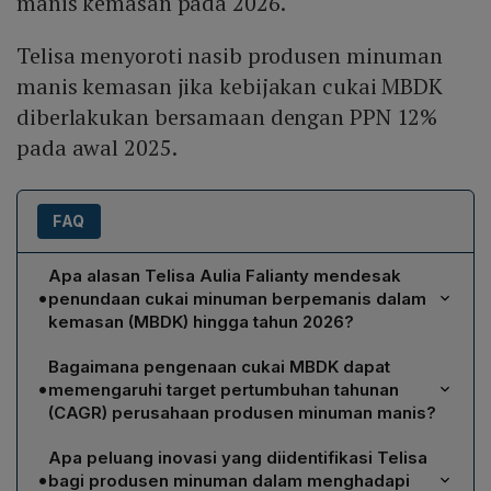
manis kemasan pada 2026.
Telisa menyoroti nasib produsen minuman
manis kemasan jika kebijakan cukai MBDK
diberlakukan bersamaan dengan PPN 12%
pada awal 2025.
FAQ
Apa alasan Telisa Aulia Falianty mendesak
•
penundaan cukai minuman berpemanis dalam
kemasan (MBDK) hingga tahun 2026?
Telisa berpendapat bahwa penerapan cukai MBDK
Bagaimana pengenaan cukai MBDK dapat
bersamaan dengan PPN 12% pada Januari 2025 akan
•
memengaruhi target pertumbuhan tahunan
memberatkan produsen karena menimbulkan
(CAGR) perusahaan produsen minuman manis?
ketidakpastian waktu penerapan, meningkatkan biaya
Cukai MBDK meningkatkan biaya produksi yang
produksi, dan berpotensi menurunkan permintaan serta
Apa peluang inovasi yang diidentifikasi Telisa
biasanya diikuti kenaikan harga jual. Harga yang lebih
mendorong munculnya produk ilegal. Ia menyarankan
•
bagi produsen minuman dalam menghadapi