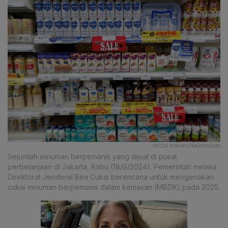
FAUZA SYAHPUTRA|KATADATA
Sejumlah minuman berpemanis yang dijual di pusat
perbelanjaan di Jakarta, Rabu (18/9/2024). Pemerintah melalui
Direktorat Jenderal Bea Cukai berencana untuk mengenakan
cukai minuman berpemanis dalam kemasan (MBDK) pada 2025.