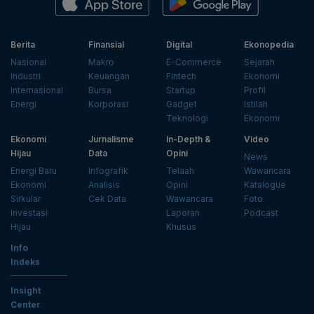
Berita
Finansial
Digital
Ekonopedia
Nasional
Makro
E-Commerce
Sejarah
Industri
Keuangan
Fintech
Ekonomi
Internasional
Bursa
Startup
Profil
Energi
Korporasi
Gadget
Istilah
Teknologi
Ekonomi
Ekonomi
Jurnalisme
In-Depth &
Video
Hijau
Data
Opini
News
Energi Baru
Infografik
Telaah
Wawancara
Ekonomi
Analisis
Opini
Katalogue
Sirkular
Cek Data
Wawancara
Foto
Investasi
Laporan
Podcast
Hijau
Khusus
Info
Indeks
Insight
Center