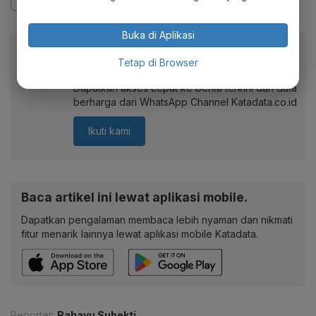
Buka di Aplikasi
Berita Katadata.co.id di WhatsApp
Tetap di Browser
Anda
Dapatkan akses cepat ke berita terkini dan data
berharga dari WhatsApp Channel Katadata.co.id
Ikuti kami
Baca artikel ini lewat aplikasi mobile.
Dapatkan pengalaman membaca lebih nyaman dan nikmati
fitur menarik lainnya lewat aplikasi mobile Katadata.
Reporter:
Rahayu Subekti