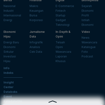
Berita
Finansial
Digital
Ekonopedia
Nasional
Makro
E-Commerce
Sejarah
Industri
Keuangan
Fintech
Ekonomi
Internasional
Bursa
Startup
Profil
Energi
Korporasi
Gadget
Istilah
Teknologi
Ekonomi
Ekonomi
Jurnalisme
In-Depth &
Video
Hijau
Data
Opini
News
Energi Baru
Infografik
Telaah
Wawancara
Ekonomi
Analisis
Opini
Katalogue
Sirkular
Cek Data
Wawancara
Foto
Investasi
Laporan
Podcast
Hijau
Khusus
Info
Indeks
Insight
Center
Databoks
Event
KatadataOto