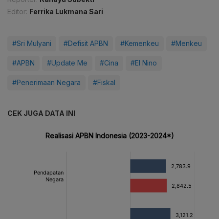
Editor:
Ferrika Lukmana Sari
#Sri Mulyani
#Defisit APBN
#Kemenkeu
#Menkeu
#APBN
#Update Me
#Cina
#El Nino
#Penerimaan Negara
#Fiskal
CEK JUGA DATA INI