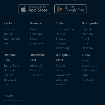
Berita
Finansial
Digital
Ekonopedia
Nasional
Makro
E-Commerce
Sejarah
Industri
Keuangan
Fintech
Ekonomi
Internasional
Bursa
Startup
Profil
Energi
Korporasi
Gadget
Istilah
Teknologi
Ekonomi
Ekonomi
Jurnalisme
In-Depth &
Video
Hijau
Data
Opini
News
Energi Baru
Infografik
Telaah
Wawancara
Ekonomi
Analisis
Opini
Katalogue
Sirkular
Cek Data
Wawancara
Foto
Investasi
Laporan
Podcast
Hijau
Khusus
Info
Indeks