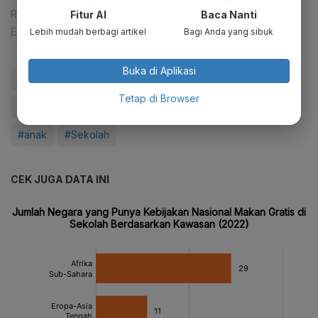
Reporter:
Rahayu Subekti
Fitur AI
Baca Nanti
Editor:
Ferrika Lukmana Sari
Lebih mudah berbagi artikel
Bagi Anda yang sibuk
Buka di Aplikasi
#Luhut
#Makan Bergizi Gratis
#Uang
#Desa
Tetap di Browser
#Update Me
#Ekonomi
#Ekonomi RI
#Miskin
#anak
#Sekolah
CEK JUGA DATA INI