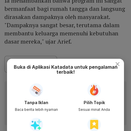
Ia menambahkan bahwa program ini sangat
bermanfaat bagi rumah tangga dan langsung
dirasakan dampaknya oleh masyarakat.
"Dampaknya sangat besar, terutama dalam
membantu keluarga memenuhi kebutuhan
dasar mereka," ujar Arief.
×
Buka di Aplikasi Katadata untuk pengalaman
terbaik!
Baca artikel ini lewat aplikasi mobile.
Dapatkan pengalaman membaca lebih nyaman dan nikmati
Tanpa Iklan
Pilih Topik
fitur menarik lainnya lewat aplikasi mobile Katadata.
Baca berita lebih nyaman
Sesuai minat Anda