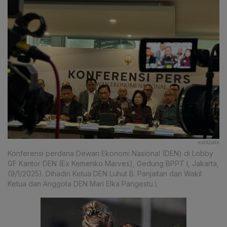
KATADATA
Konferensi perdana Dewan Ekonomi Nasional (DEN) di Lobby
GF Kantor DEN (Ex Kemenko Marves), Gedung BPPT I, Jakarta,
(9/1/2025). Dihadiri Ketua DEN Luhut B. Panjaitan dan Wakil
Ketua dan Anggota DEN Mari Elka Pangestu.\