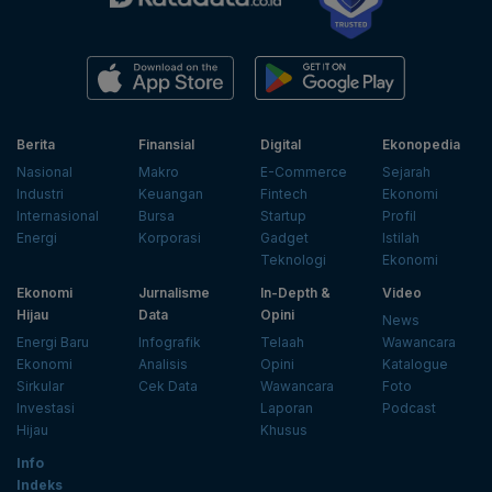
Berita
Finansial
Digital
Ekonopedia
Nasional
Makro
E-Commerce
Sejarah
Industri
Keuangan
Fintech
Ekonomi
Internasional
Bursa
Startup
Profil
Energi
Korporasi
Gadget
Istilah
Teknologi
Ekonomi
Ekonomi
Jurnalisme
In-Depth &
Video
Hijau
Data
Opini
News
Energi Baru
Infografik
Telaah
Wawancara
Ekonomi
Analisis
Opini
Katalogue
Sirkular
Cek Data
Wawancara
Foto
Investasi
Laporan
Podcast
Hijau
Khusus
Info
Indeks