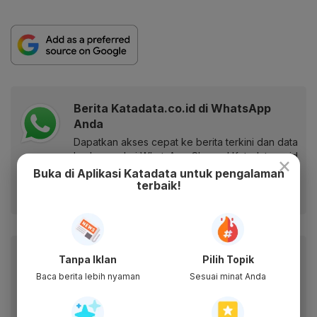
Berita Katadata.co.id di WhatsApp
Anda
Dapatkan akses cepat ke berita terkini dan data
berharga dari WhatsApp Channel Katadata.co.id
×
Buka di Aplikasi Katadata untuk pengalaman
terbaik!
Ikuti kami
Baca artikel ini lewat aplikasi mobile.
Tanpa Iklan
Pilih Topik
Dapatkan pengalaman membaca lebih nyaman dan nikmati
Baca berita lebih nyaman
Sesuai minat Anda
fitur menarik lainnya lewat aplikasi mobile Katadata.