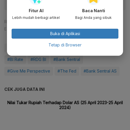
Fitur AI
Baca Nanti
Lebih mudah berbagi artikel
Bagi Anda yang sibuk
Reporter:
Rahayu Subekti
Editor:
Ferrika Lukmana Sari
Buka di Aplikasi
Tetap di Browser
#Rupiah
#Dolar AS
#Dolar
#Suku Bunga
#BI Rate
#RDG BI
#Bank Sentral
#Give Me Perspective
#The Fed
#Bank Sentral AS
CEK JUGA DATA INI