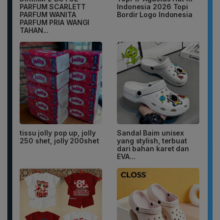
PARFUM SCARLETT
Indonesia 2026 Topi
PARFUM WANITA
Bordir Logo Indonesia
PARFUM PRIA WANGI
TAHAN...
tissu jolly pop up, jolly
Sandal Baim unisex
250 shet, jolly 200shet
yang stylish, terbuat
dari bahan karet dan
EVA...