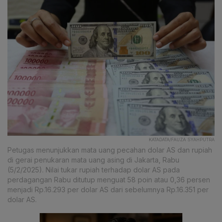
KATADATA/FAUZA SYAHPUTRA
Petugas menunjukkan mata uang pecahan dolar AS dan rupiah
di gerai penukaran mata uang asing di Jakarta, Rabu
(5/2/2025). Nilai tukar rupiah terhadap dolar AS pada
perdagangan Rabu ditutup menguat 58 poin atau 0,36 persen
menjadi Rp.16.293 per dolar AS dari sebelumnya Rp.16.351 per
dolar AS.