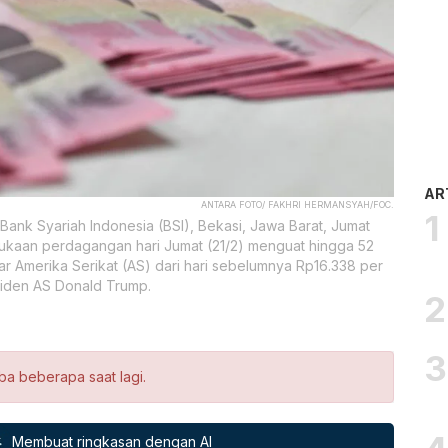
AR
ANTARA FOTO/ FAKHRI HERMANSYAH/FOC.
ank Syariah Indonesia (BSI), Bekasi, Jawa Barat, Jumat
mbukaan perdagangan hari Jumat (21/2) menguat hingga 52
ar Amerika Serikat (AS) dari hari sebelumnya Rp16.338 per
esiden AS Donald Trump.
ba beberapa saat lagi.
Membuat ringkasan dengan AI