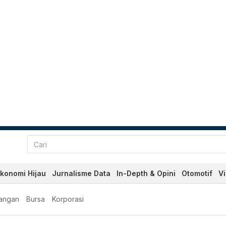
konomi Hijau
Jurnalisme Data
In-Depth & Opini
Otomotif
V
angan
Bursa
Korporasi