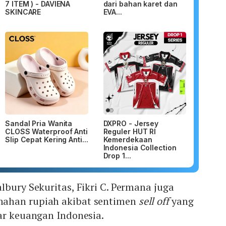
7 ITEM ) - DAVIENA
dari bahan karet dan
SKINCARE
EVA...
Sandal Pria Wanita
DXPRO - Jersey
CLOSS Waterproof Anti
Reguler HUT RI
Slip Cepat Kering Anti...
Kemerdekaan
Indonesia Collection
Drop 1...
lbury Sekuritas, Fikri C. Permana juga
ahan rupiah akibat sentimen
sell off
yang
ar keuangan Indonesia.