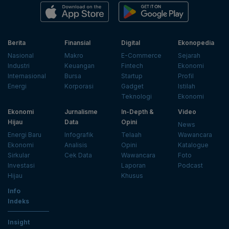
Berita
Finansial
Digital
Ekonopedia
Nasional
Makro
E-Commerce
Sejarah
Industri
Keuangan
Fintech
Ekonomi
Internasional
Bursa
Startup
Profil
Energi
Korporasi
Gadget
Istilah
Teknologi
Ekonomi
Ekonomi
Jurnalisme
In-Depth &
Video
Hijau
Data
Opini
News
Energi Baru
Infografik
Telaah
Wawancara
Ekonomi
Analisis
Opini
Katalogue
Sirkular
Cek Data
Wawancara
Foto
Investasi
Laporan
Podcast
Hijau
Khusus
Info
Indeks
Insight