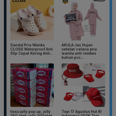
Sandal Pria Wanita
AKULA Jas Hujan
CLOSS Waterproof Anti
setelan celana pria
Slip Cepat Kering Anti...
wanita anti rembes
bahan pvc...
tissu jolly pop up, jolly
Topi 17 Agustus Hut RI
250 shet, jolly 200shet
Indonesia 2026 Topi