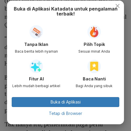
(UPN) Veteran Jakarta Achmad Nur Hidayat
×
berpendapat BI dan pemerintah bisa
Buka di Aplikasi Katadata untuk pengalaman
terbaik!
melakukan beberapa hal dalam negosiasi soal
QRIS tersebut.
“BI bisa membuka ruang konsultasi terbatas
Tanpa Iklan
Pilih Topik
dengan perusahaan asing tanpa
Baca berita lebih nyaman
Sesuai minat Anda
mengorbankan prinsip kebijakan,” kata
Hidayat kepada
Katadata.co.id
, Selasa (22/4).
Bank sentral juga dapat mengizinkan
Fitur AI
Baca Nanti
partisipasi asing dalam pengembangan
Lebih mudah berbagi artikel
Bagi Anda yang sibuk
teknologi QRIS. Hal ini dapat dilakukan
dengan syarat transfer pengetahuan dan
Buka di Aplikasi
penggunaan server lokal.
Tetap di Browser
Tak hanya itu, pemerintah juga perlu