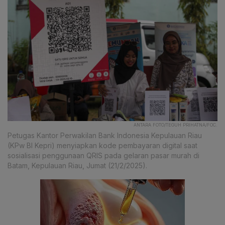
ANTARA FOTO/TEGUH PRIHATNA/FOC.
Petugas Kantor Perwakilan Bank Indonesia Kepulauan Riau
(KPw BI Kepri) menyiapkan kode pembayaran digital saat
sosialisasi penggunaan QRIS pada gelaran pasar murah di
Batam, Kepulauan Riau, Jumat (21/2/2025).