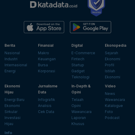
Berita
Finansial
Digital
Ekonopedia
Nasional
Makro
E-Commerce
Sejarah
Industri
Keuangan
Fintech
Ekonomi
Internasional
Bursa
Startup
Profil
Energi
Korporasi
Gadget
Istilah
Teknologi
Ekonomi
Ekonomi
Jurnalisme
In-Depth &
Video
Hijau
Data
Opini
News
Energi Baru
Infografik
Telaah
Wawancara
Ekonomi
Analisis
Opini
Katalogue
Sirkular
Cek Data
Wawancara
Foto
Investasi
Laporan
Podcast
Hijau
Khusus
Info