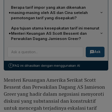
Kedua pihak sepakat menerapkan pemangkasan tarif
Berapa tarif impor yang akan dikenakan
dagang selama 90 hari, yang dimaksudkan untuk
•
masing‑masing oleh AS dan Cina setelah
memberi ruang bagi finalisasi keputusan dalam proses
pemotongan tarif yang disepakati?
negosiasi lanjutan.
Pemerintah AS akan menurunkan tarif impor barang dari
Apa tujuan utama kesepakatan tarif ini menurut
Cina dari 145% menjadi 30%, sedangkan pemerintah
•
Menteri Keuangan AS Scott Bessent dan
Tiongkok akan menurunkan tarif impor barang AS dari
Perwakilan Dagang Jamieson Greer?
125% menjadi 10%.
Mereka menyatakan kesepakatan tersebut bertujuan
Ask
mencegah eskalasi tarif yang semakin agresif,
menciptakan perdagangan yang lebih seimbang, dan
membantu mengurangi defisit perdagangan barang
!
FAQ ini dihasilkan dengan menggunakan AI
global AS sebesar US$ 1,2 triliun serta mengatasi
keadaan darurat nasional yang dideklarasikan terkait
Menteri Keuangan Amerika Serikat Scott
defisit perdagangan.
Bessent dan Perwakilan Dagang AS Jamieson
Greer yang hadir dalam negosiasi menyoroti
diskusi yang substansial dan konstruktif
untuk mencegah terjadinya eskalasi tarif