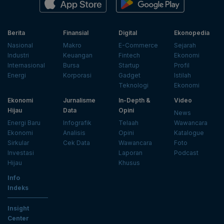
Berita
Finansial
Digital
Ekonopedia
Nasional
Makro
E-Commerce
Sejarah
Industri
Keuangan
Fintech
Ekonomi
Internasional
Bursa
Startup
Profil
Energi
Korporasi
Gadget
Istilah
Teknologi
Ekonomi
Ekonomi
Jurnalisme
In-Depth &
Video
Hijau
Data
Opini
News
Energi Baru
Infografik
Telaah
Wawancara
Ekonomi
Analisis
Opini
Katalogue
Sirkular
Cek Data
Wawancara
Foto
Investasi
Laporan
Podcast
Hijau
Khusus
Info
Indeks
Insight
Center