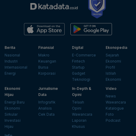
Berita
Finansial
Digital
Ekonopedia
Nasional
Makro
E-Commerce
Sejarah
Industri
Keuangan
Fintech
Ekonomi
Internasional
Bursa
Startup
Profil
Energi
Korporasi
Gadget
Istilah
Teknologi
Ekonomi
Ekonomi
Jurnalisme
In-Depth &
Video
Hijau
Data
Opini
News
Energi Baru
Infografik
Telaah
Wawancara
Ekonomi
Analisis
Opini
Katalogue
Sirkular
Cek Data
Wawancara
Foto
Investasi
Laporan
Podcast
Hijau
Khusus
Info