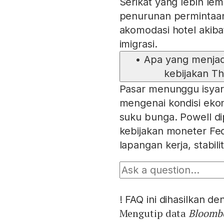
Serikat yang lebih le
penurunan permintaan
akomodasi hotel akiba
imigrasi.
•
Apa yang menjad
kebijakan T
Pasar menunggu isyar
mengenai kondisi ek
suku bunga. Powell d
kebijakan moneter Fed
lapangan kerja, stabi
!
FAQ ini dihasilkan d
Mengutip data
Bloomb