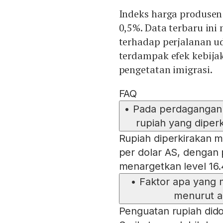
Indeks harga produsen 
0,5%. Data terbaru in
terhadap perjalanan u
terdampak efek kebija
pengetatan imigrasi.
FAQ
•
Pada perdagangan p
rupiah yang diper
Rupiah diperkirakan m
per dolar AS, dengan 
menargetkan level 16.
•
Faktor apa yang 
menurut an
Penguatan rupiah dido