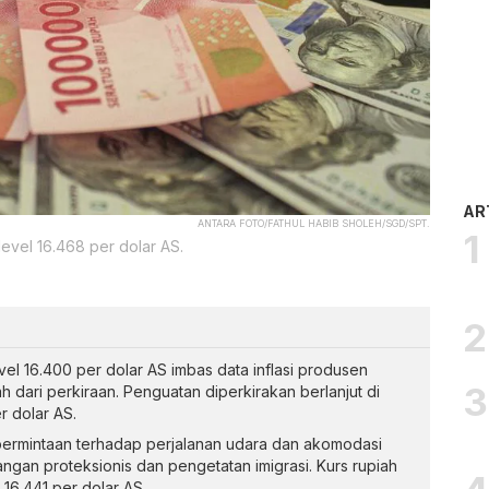
AR
ANTARA FOTO/FATHUL HABIB SHOLEH/SGD/SPT.
 level 16.468 per dolar AS.
vel 16.400 per dolar AS imbas data inflasi produsen
h dari perkiraan. Penguatan diperkirakan berlanjut di
r dolar AS.
ermintaan terhadap perjalanan udara dan akomodasi
ngan proteksionis dan pengetatan imigrasi. Kurs rupiah
16.441 per dolar AS.