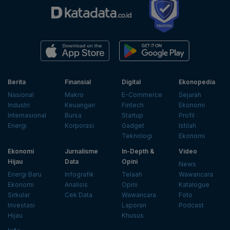
Berita
Finansial
Digital
Ekonopedia
Nasional
Makro
E-Commerce
Sejarah
Industri
Keuangan
Fintech
Ekonomi
Internasional
Bursa
Startup
Profil
Energi
Korporasi
Gadget
Istilah
Teknologi
Ekonomi
Ekonomi
Jurnalisme
In-Depth &
Video
Hijau
Data
Opini
News
Energi Baru
Infografik
Telaah
Wawancara
Ekonomi
Analisis
Opini
Katalogue
Sirkular
Cek Data
Wawancara
Foto
Investasi
Laporan
Podcast
Hijau
Khusus