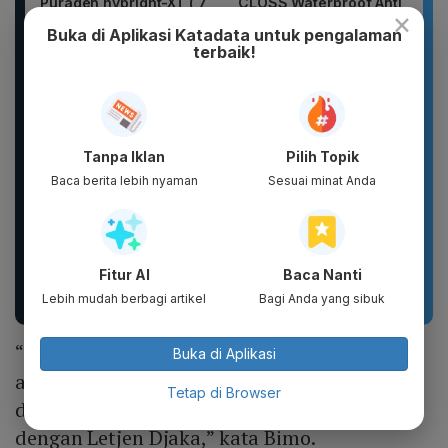
Puragen hybright-XT ( 7
CLOSS Waterproof Anti
×
ITEM ) - DAVIENA
Slip Cepat Kering Anti...
Buka di Aplikasi Katadata untuk pengalaman
SKINCARE
terbaik!
Tanpa Iklan
Pilih Topik
Baca berita lebih nyaman
Sesuai minat Anda
Basic Package -
WHITE INC Alpha Glow
Puragen hybrid-XT ( 5
White Body Lotion
Fitur AI
Baca Nanti
ITEM ) - DAVIENA
Whitening &
SKINCARE
Moisturizing |...
Lebih mudah berbagi artikel
Bagi Anda yang sibuk
“Saya diberikan mandat, dan nanti sesuai
Buka di Aplikasi
arahan Menteri Keuangan, akan bergabung
Tetap di Browser
dengan Kementerian Keuangan. Begitu juga
dengan Letjen Djaka,” kata Bimo.