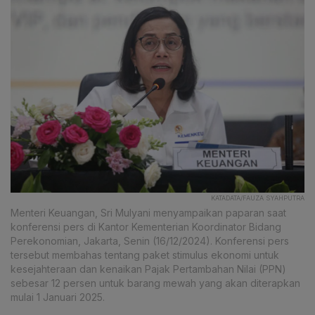
KATADATA/FAUZA SYAHPUTRA
Menteri Keuangan, Sri Mulyani menyampaikan paparan saat
konferensi pers di Kantor Kementerian Koordinator Bidang
Perekonomian, Jakarta, Senin (16/12/2024). Konferensi pers
tersebut membahas tentang paket stimulus ekonomi untuk
kesejahteraan dan kenaikan Pajak Pertambahan Nilai (PPN)
sebesar 12 persen untuk barang mewah yang akan diterapkan
mulai 1 Januari 2025.