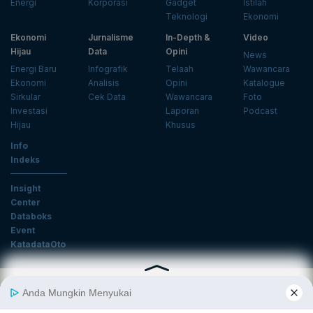
Energi
Korporasi
Gadget
Istilah
Teknologi
Ekonomi
Ekonomi
Jurnalisme
In-Depth &
Video
Hijau
Data
Opini
News
Energi Baru
Infografik
Telaah
Wawancara
Ekonomi
Analisis
Opini
Katalogue
Sirkular
Cek Data
Wawancara
Foto
Investasi
Laporan
Podcast
Hijau
Khusus
Info
Indeks
Insight
Center
Databoks
Event
KatadataOto
Langganan Newsletter
Email
Daftar