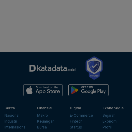
Berita
Finansial
Digital
Ekonopedia
Nasional
Makro
E-Commerce
Sejarah
Industri
Keuangan
Fintech
Ekonomi
Internasional
Bursa
Startup
Profil