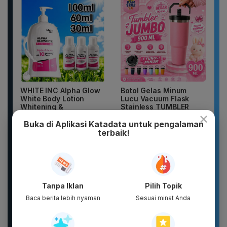
WHITE INC Alpha Glow
Botol Gelas Minum
White Body Lotion
Lucu Vacuum Flask
Whitening &
Stainless TUMBLER
×
Moisturizing |...
900ML Coffee...
Buka di Aplikasi Katadata untuk pengalaman
terbaik!
Tanpa Iklan
Pilih Topik
Baca berita lebih nyaman
Sesuai minat Anda
DIKIRIM 2 BOTOL
Sandal Baim unisex