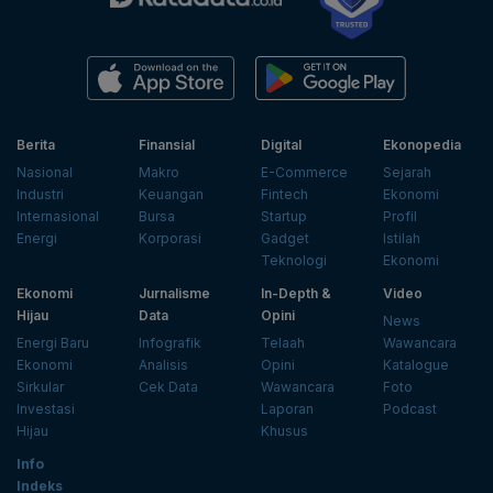
Berita
Finansial
Digital
Ekonopedia
Nasional
Makro
E-Commerce
Sejarah
Industri
Keuangan
Fintech
Ekonomi
Internasional
Bursa
Startup
Profil
Energi
Korporasi
Gadget
Istilah
Teknologi
Ekonomi
Ekonomi
Jurnalisme
In-Depth &
Video
Hijau
Data
Opini
News
Energi Baru
Infografik
Telaah
Wawancara
Ekonomi
Analisis
Opini
Katalogue
Sirkular
Cek Data
Wawancara
Foto
Investasi
Laporan
Podcast
Hijau
Khusus
Info
Indeks