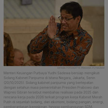
ANTARA FOTO/ADITYA PRADANA PUTRA/BAR
Menteri Keuangan Purbaya Yudhi Sadewa bersiap mengikuti
Sidang Kabinet Paripurna di Istana Negara, Jakarta, Senin
(20/10/2025). Sidang kabinet paripurna yang bertepatan
dengan setahun masa pemerintahan Presiden Prabowo dan
Wapres Gibran tersebut membahas realisasi pada 2025 dan
rencana kerja pada 2026 terkait program kerja Kabinet Merah
Putih di sejumlah bidang, dari ekonomi, bidang pangan, energi,
pemberantasan kemiskinan, hingga pembangunan SDM.