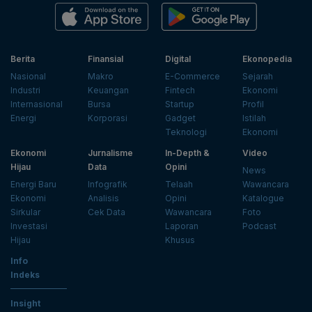
Berita
Finansial
Digital
Ekonopedia
Nasional
Makro
E-Commerce
Sejarah
Industri
Keuangan
Fintech
Ekonomi
Internasional
Bursa
Startup
Profil
Energi
Korporasi
Gadget
Istilah
Teknologi
Ekonomi
Ekonomi
Jurnalisme
In-Depth &
Video
Hijau
Data
Opini
News
Energi Baru
Infografik
Telaah
Wawancara
Ekonomi
Analisis
Opini
Katalogue
Sirkular
Cek Data
Wawancara
Foto
Investasi
Laporan
Podcast
Hijau
Khusus
Info
Indeks
Insight