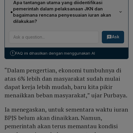
melebihi 6 % dan masyarakat mulai mendapatkan
Apa tantangan utama yang diidentifikasi
pertumbuhan tahunan (year‑on‑year) sebesar 5,12 %,
pekerjaan yang lebih mudah, sehingga beban dapat
pemerintah dalam pelaksanaan JKN dan
•
naik dari 4,87 % pada kuartal sebelumnya dan lebih
ditanggung bersama pemerintah.
bagaimana rencana penyesuaian iuran akan
tinggi dibandingkan periode yang sama tahun 2024
dilakukan?
yang sebesar 5,05 %.
Pemerintah mencatat lima tantangan utama, termasuk
Ask
tingginya jumlah peserta nonaktif, khususnya Peserta
Bukan Penerima Upah (PBPU), serta potensi kenaikan
tarif layanan kesehatan. Penyesuaian iuran
!
FAQ ini dihasilkan dengan menggunakan AI
direncanakan secara bertahap dengan
mempertimbangkan tiga pilar—peserta, pemerintah
“Dalam pengertian, ekonomi tumbuhnya di
pusat, dan pemerintah daerah—serta daya beli
masyarakat dan kondisi fiskal pemerintah.
atas 6% lebih dan masyarakat sudah mulai
dapat kerja lebih mudah, baru kita pikir
menaikkan beban masyarakat,” ujar Purbaya.
Ia menegaskan, untuk sementara waktu iuran
BPJS belum akan dinaikkan. Namun,
pemerintah akan terus memantau kondisi