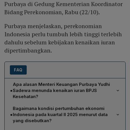
Purbaya di Gedung Kementerian Koordinator
Bidang Perekonomian, Rabu (22/10).
Purbaya menjelaskan, perekonomian
Indonesia perlu tumbuh lebih tinggi terlebih
dahulu sebelum kebijakan kenaikan iuran
dipertimbangkan.
FAQ
Apa alasan Menteri Keuangan Purbaya Yudhi
•
Sadewa menunda kenaikan iuran BPJS
Kesehatan?
Purbaya menegaskan bahwa keputusan menunda
Bagaimana kondisi pertumbuhan ekonomi
kenaikan iuran didasarkan pada fakta bahwa ekonomi
•
Indonesia pada kuartal II 2025 menurut data
Indonesia masih dalam tahap pemulihan. Ia menyatakan
yang disebutkan?
iuran tidak akan diubah sampai pertumbuhan ekonomi
Pada kuartal II 2025, ekonomi Indonesia mencatat