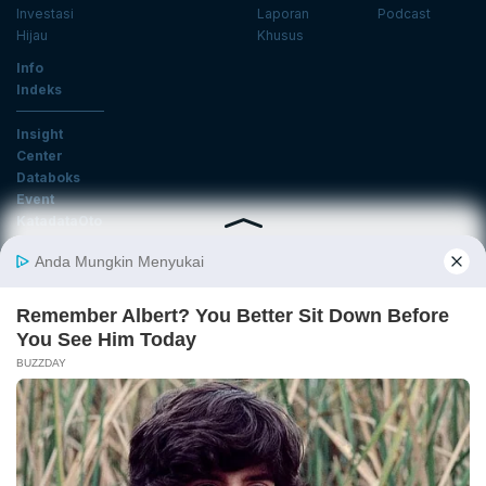
Investasi
Laporan
Podcast
Hijau
Khusus
Info
Indeks
Insight
Center
Databoks
Event
KatadataOto
Langganan Newsletter
Email
Daftar
Ikuti Kami
Tentang Katadata
Advertising
Karier
Pedoman Media Siber
Kebijakan Privasi
Disclaimer
Hubungi Kami