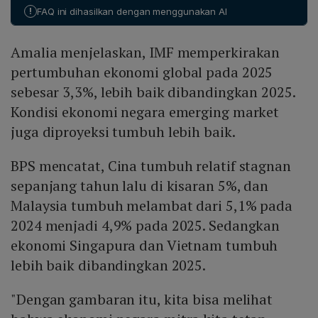
pertumbuhan yang lebih baik dibandingkan tahun 2025,
bawah realisasi.
!
FAQ ini dihasilkan dengan menggunakan AI
meskipun angka pasti tidak disebutkan dalam artikel.
Amalia menjelaskan, IMF memperkirakan
pertumbuhan ekonomi global pada 2025
sebesar 3,3%, lebih baik dibandingkan 2025.
Kondisi ekonomi negara emerging market
juga diproyeksi tumbuh lebih baik.
BPS mencatat, Cina tumbuh relatif stagnan
sepanjang tahun lalu di kisaran 5%, dan
Malaysia tumbuh melambat dari 5,1% pada
2024 menjadi 4,9% pada 2025. Sedangkan
ekonomi Singapura dan Vietnam tumbuh
lebih baik dibandingkan 2025.
"Dengan gambaran itu, kita bisa melihat