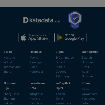
Berita
Finansial
Digital
Ekonopedia
Nasional
Makro
E-Commerce
Sejarah
Industri
Keuangan
Fintech
Ekonomi
Internasional
Bursa
Startup
Profil
Energi
Korporasi
Gadget
Istilah
Teknologi
Ekonomi
Ekonomi
Jurnalisme
In-Depth &
Video
Hijau
Data
Opini
News
Energi Baru
Infografik
Telaah
Wawancara
Ekonomi
Analisis
Opini
Katalogue
Sirkular
Cek Data
Wawancara
Foto