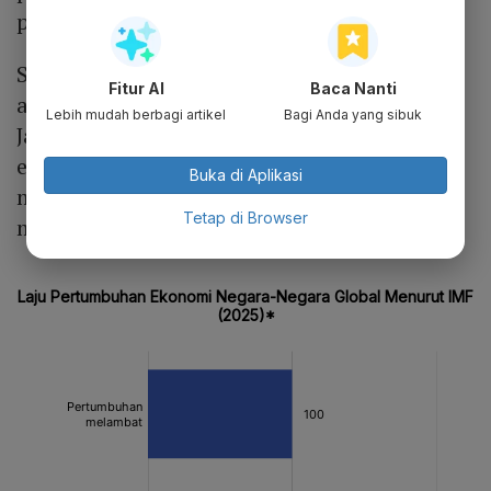
pertumbuhan.
Sementara itu, Dana Moneter International
Fitur AI
Baca Nanti
atau IMF dalam proyeksi terbarunya pada
Lebih mudah berbagi artikel
Bagi Anda yang sibuk
Januari 2026 memproyeksi pertumbuhan
ekonomi Indonesia pada tahun lalu hanya
Buka di Aplikasi
mencapai 5% dan diproyeksi meningkat
Tetap di Browser
menjadi 5,1% pada 2026.