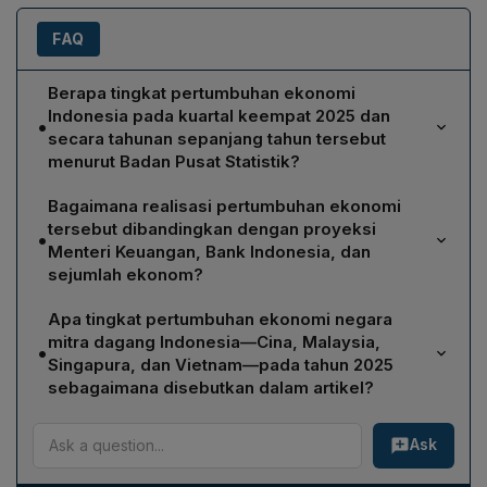
FAQ
Berapa tingkat pertumbuhan ekonomi
Indonesia pada kuartal keempat 2025 dan
•
secara tahunan sepanjang tahun tersebut
menurut Badan Pusat Statistik?
Menurut BPS, ekonomi Indonesia pada kuartal keempat
Bagaimana realisasi pertumbuhan ekonomi
2025 tumbuh 5,39% dibandingkan periode yang sama
tersebut dibandingkan dengan proyeksi
•
tahun sebelumnya. Secara kumulatif, pertumbuhan
Menteri Keuangan, Bank Indonesia, dan
ekonomi sepanjang 2025 mencapai 5,11%.
sejumlah ekonom?
Proyeksi Menteri Keuangan Purbaya Yudhi Sadewa
Apa tingkat pertumbuhan ekonomi negara
adalah 5,4% pada kuartal IV dan 5,1% tahunan,
mitra dagang Indonesia—Cina, Malaysia,
•
sehingga realisasi 5,39% dan 5,11% hampir tepat.
Singapura, dan Vietnam—pada tahun 2025
Rentang proyeksi Bank Indonesia (4,7‑5,5%) juga
sebagaimana disebutkan dalam artikel?
mencakup hasil aktual. Ekonom BCA (David Sumual)
Cina tumbuh relatif stagnan di kisaran 5%, Malaysia
memperkirakan 5,26% pada kuartal IV dan 5,07%
Ask
melambat menjadi 4,9% (dari 5,1% tahun sebelumnya),
tahunan, sedangkan Faisal Rachman (Permata Bank)
sedangkan Singapura dan Vietnam mencatat
memproyeksikan 5,07% tahunan; keduanya sedikit di