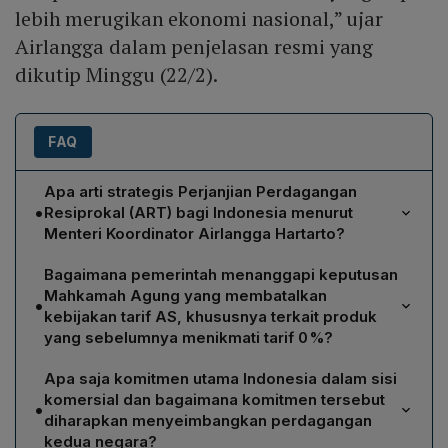
lebih merugikan ekonomi nasional,” ujar
Airlangga dalam penjelasan resmi yang
dikutip Minggu (22/2).
FAQ
Apa arti strategis Perjanjian Perdagangan
•
Resiprokal (ART) bagi Indonesia menurut
Menteri Koordinator Airlangga Hartarto?
Menurut Airlangga, ART merupakan langkah strategis
Bagaimana pemerintah menanggapi keputusan
untuk menjaga daya saing ekspor nasional karena
Mahkamah Agung yang membatalkan
•
menurunkan tarif produk Indonesia di pasar AS dan
kebijakan tarif AS, khususnya terkait produk
memberikan pengecualian tarif bagi 1.819 produk.
yang sebelumnya menikmati tarif 0 %?
Selain itu, perjanjian membuka ruang investasi
Setelah MA membatalkan kebijakan tarif AS, pemerintah
teknologi tinggi di sektor ICT, alat kesehatan, dan
Apa saja komitmen utama Indonesia dalam sisi
Indonesia menuntut agar fasilitas tarif 0 % yang
farmasi, serta menyiapkan mekanisme tariff‑rate quota
komersial dan bagaimana komitmen tersebut
•
diberikan pada era Trump tetap berlaku untuk produk
(TRQ) untuk tekstil. Dengan 0% tarif bagi sebagian
diharapkan menyeimbangkan perdagangan
unggulan seperti kopi, kakao, serta barang pertanian
kedua negara?
besar produk AS, Indonesia dapat mengakses bahan