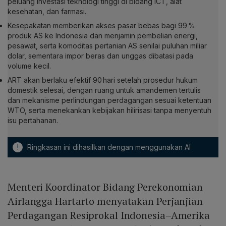
peluang investasi teknologi tinggi di bidang ICT, alat
kesehatan, dan farmasi.
Kesepakatan memberikan akses pasar bebas bagi 99 %
produk AS ke Indonesia dan menjamin pembelian energi,
pesawat, serta komoditas pertanian AS senilai puluhan miliar
dolar, sementara impor beras dan unggas dibatasi pada
volume kecil.
ART akan berlaku efektif 90 hari setelah prosedur hukum
domestik selesai, dengan ruang untuk amandemen tertulis
dan mekanisme perlindungan perdagangan sesuai ketentuan
WTO, serta menekankan kebijakan hilirisasi tanpa menyentuh
isu pertahanan.
!
Ringkasan ini dihasilkan dengan menggunakan AI
Menteri Koordinator Bidang Perekonomian
Airlangga Hartarto menyatakan Perjanjian
Perdagangan Resiprokal Indonesia–Amerika