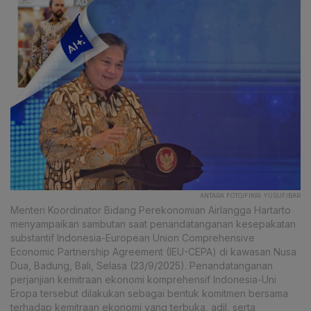
ANTARA FOTO/FIKRI YUSUF/BAR
Menteri Koordinator Bidang Perekonomian Airlangga Hartarto
menyampaikan sambutan saat penandatanganan kesepakatan
substantif Indonesia-European Union Comprehensive
Economic Partnership Agreement (IEU-CEPA) di kawasan Nusa
Dua, Badung, Bali, Selasa (23/9/2025). Penandatanganan
perjanjian kemitraan ekonomi komprehensif Indonesia-Uni
Eropa tersebut dilakukan sebagai bentuk komitmen bersama
terhadap kemitraan ekonomi yang terbuka, adil, serta