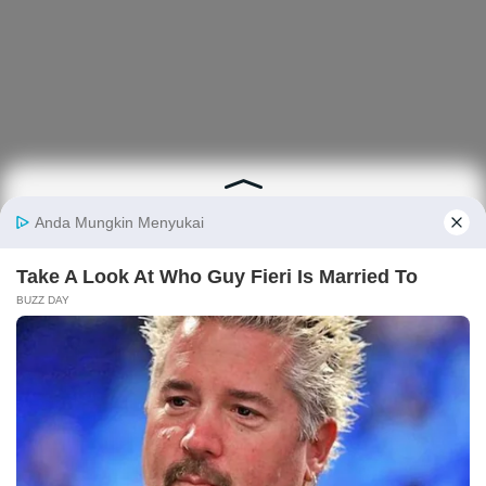
Berita
Finansial
Digital
Ekonopedia
Nasional
Makro
E-Commerce
Sejarah
Industri
Keuangan
Fintech
Ekonomi