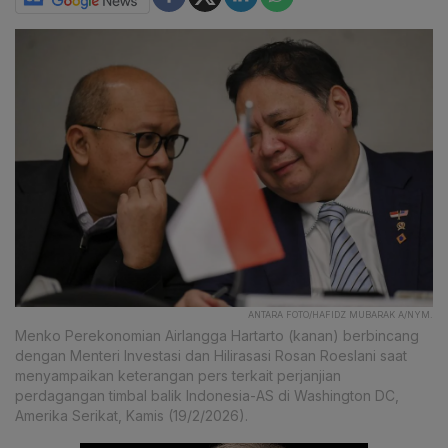
ANTARA FOTO/HAFIDZ MUBARAK A/NYM.
Menko Perekonomian Airlangga Hartarto (kanan) berbincang
dengan Menteri Investasi dan Hilirasasi Rosan Roeslani saat
menyampaikan keterangan pers terkait perjanjian
perdagangan timbal balik Indonesia-AS di Washington DC,
Amerika Serikat, Kamis (19/2/2026).