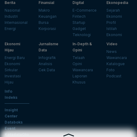
Berita
Finansial
Digital
Ekonopedia
Nasional
Makro
E-Commerce
Sejarah
Industri
Keuangan
Fintech
Ekonomi
Internasional
Bursa
Startup
Profil
Energi
Korporasi
Gadget
Istilah
Teknologi
Ekonomi
Ekonomi
Jurnalisme
In-Depth &
Video
Hijau
Data
Opini
News
Energi Baru
Infografik
Telaah
Wawancara
Ekonomi
Analisis
Opini
Katalogue
Sirkular
Cek Data
Wawancara
Foto
Investasi
Laporan
Podcast
Hijau
Khusus
Info
Indeks
Insight
Center
Databoks
Event
KatadataOto