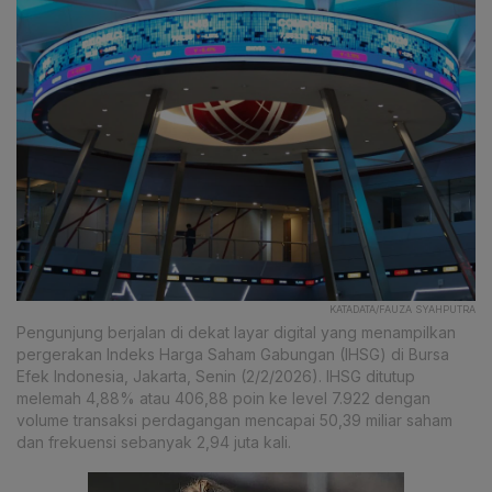
KATADATA/FAUZA SYAHPUTRA
Pengunjung berjalan di dekat layar digital yang menampilkan
pergerakan Indeks Harga Saham Gabungan (IHSG) di Bursa
Efek Indonesia, Jakarta, Senin (2/2/2026). IHSG ditutup
melemah 4,88% atau 406,88 poin ke level 7.922 dengan
volume transaksi perdagangan mencapai 50,39 miliar saham
dan frekuensi sebanyak 2,94 juta kali.