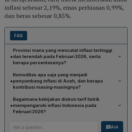
inflasi sebesar 2,19%, emas perhiasan 0,99%,
dan beras sebesar 0,85%.
FAQ
Provinsi mana yang mencatat inflasi tertinggi
•
dan terendah pada Februari 2026, serta
berapa persentasenya?
Menurut BPS, Aceh mencatat inflasi tertinggi dengan
Komoditas apa saja yang menjadi
angka 6,9 % sementara Papua Pegunungan memiliki
•
penyumbang inflasi di Aceh, dan berapa
inflasi terendah sebesar 0,63 % pada Februari 2026.
kontribusi masing‑masingnya?
Tiga komoditas penyumbang inflasi di Aceh adalah
Bagaimana kebijakan diskon tarif listrik
listrik (kontribusi 2,19 %), emas perhiasan (0,99 %) dan
•
mempengaruhi inflasi Indonesia pada
beras (0,85 %). Ketiganya bersama‑sama
Februari 2026?
menggerakkan inflasi provinsi tersebut.
Kebijakan diskon tarif listrik yang diterapkan pada
Ask
Januari‑Februari 2025 menurunkan IHK pada periode