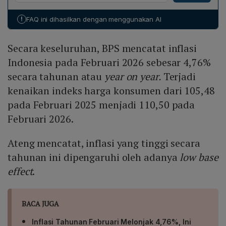
itu, sehingga terjadi low base effect. Pada
Februari 2026 tarif listrik kembali ke tarif normal,
!
FAQ ini dihasilkan dengan menggunakan AI
menyumbang inflasi sebesar 2,19 % dan menjadi faktor
utama kenaikan inflasi nasional yang tercatat 4,76 %
Secara keseluruhan, BPS mencatat inflasi
year on year.
Indonesia pada Februari 2026 sebesar 4,76%
secara tahunan atau
year on year.
Terjadi
kenaikan indeks harga konsumen dari 105,48
pada Februari 2025 menjadi 110,50 pada
Februari 2026.
Ateng mencatat, inflasi yang tinggi secara
tahunan ini dipengaruhi oleh adanya
low base
effect
.
BACA JUGA
Inflasi Tahunan Februari Melonjak 4,76%, Ini