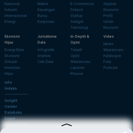
Nasional
Makro
E-Commerce
Sejarah
Industri
Keuangan
Fintech
Ekonomi
Internasional
Bursa
Startup
Profil
Energi
Korporasi
Gadget
Istilah
Teknologi
Ekonomi
Ekonomi
Jurnalisme
In-Depth &
Video
Hijau
Data
Opini
News
Energi Baru
Infografik
Telaah
Wawancara
Ekonomi
Analisis
Opini
Katalogue
Sirkular
Cek Data
Wawancara
Foto
Investasi
Laporan
Podcast
Hijau
Khusus
Info
Indeks
Insight
Center
Databoks
Event
KatadataOto