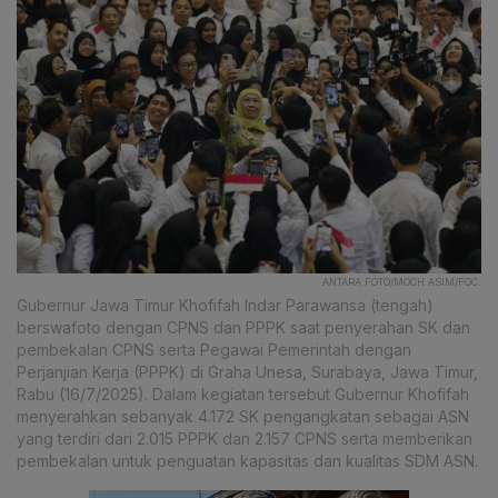
ANTARA FOTO/MOCH ASIM/FOC.
Gubernur Jawa Timur Khofifah Indar Parawansa (tengah)
berswafoto dengan CPNS dan PPPK saat penyerahan SK dan
pembekalan CPNS serta Pegawai Pemerintah dengan
Perjanjian Kerja (PPPK) di Graha Unesa, Surabaya, Jawa Timur,
Rabu (16/7/2025). Dalam kegiatan tersebut Gubernur Khofifah
menyerahkan sebanyak 4.172 SK pengangkatan sebagai ASN
yang terdiri dari 2.015 PPPK dan 2.157 CPNS serta memberikan
pembekalan untuk penguatan kapasitas dan kualitas SDM ASN.