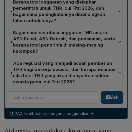
Berapa total anggaran yang disiapkan
pemerintah untuk THR Idul Fitri 2026, dan
•
bagaimana peningkatannya dibandingkan
tahun sebelumnya?
Pemerintah menyiapkan total anggaran sebesar Rp 55
Bagaimana distribusi anggaran THR antara
triliun untuk THR Idul Fitri 2026, meliputi ASN, TNI, Polri,
ASN Pusat, ASN Daerah, dan pensiunan, serta
•
CPNS, dan pensiunan. Anggaran ini meningkat 10%
berapa total penerima di masing-masing
dibandingkan alokasi tahun lalu.
kelompok?
Anggaran THR dibagi menjadi tiga kelompok: Rp 22,2
Apa regulasi yang menjadi acuan pemberian
triliun untuk 2,4 juta ASN Pusat, Rp 20,2 triliun untuk 4,3
THR bagi pekerja swasta, dan berapa estimasi
•
juta ASN Daerah, dan Rp 12,7 triliun untuk 3,8 juta
nilai total THR yang akan dibayarkan sektor
pensiunan. Total penerima mencapai 10,5 juta orang.
swasta pada Idul Fitri 2026?
Pemberian THR bagi pekerja swasta mengacu pada
Ask
Peraturan Pemerintah No. 36/2021 tentang Pengupahan
dan Peraturan Menteri Ketenagakerjaan No. 6/2016
tentang Tunjangan Hari Raya Keagamaan. Berdasarkan
!
FAQ ini dihasilkan dengan menggunakan AI
data BPJS Ketenagakerjaan, diperkirakan nilai total
THR sektor swasta mencapai Rp 124 triliun, mencakup
Airlangga mengatakan, komponen yang
sekitar 26,5 juta pekerja.