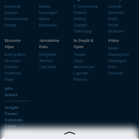
Nasional
Makro
E-Commerce
Sejarah
Industri
Keuangan
Fintech
Ekonomi
Internasional
Bursa
Startup
Profil
Energi
Korporasi
Gadget
Istilah
Teknologi
Ekonomi
Ekonomi
Jurnalisme
In-Depth &
Video
Hijau
Data
Opini
News
Energi Baru
Infografik
Telaah
Wawancara
Ekonomi
Analisis
Opini
Katalogue
Sirkular
Cek Data
Wawancara
Foto
Investasi
Laporan
Podcast
Hijau
Khusus
Info
Indeks
Insight
Center
Databoks
Event
KatadataOto