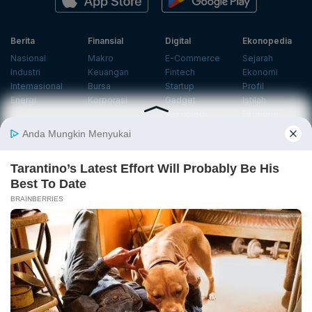
Berita
Finansial
Digital
Ekonopedia
Nasional
Makro
E-Commerce
Sejarah
Industri
Keuangan
Fintech
Ekonomi
Internasional
Bursa
Startup
Profil
Energi
Korporasi
Gadget
Istilah
Teknologi
Ekonomi
Ekonomi
Jurnalisme
In-Depth &
Video
Hijau
Data
Opini
News
Energi Baru
Infografik
Telaah
Wawancara
Ekonomi
Analisis
Opini
Katalogue
Sirkular
Cek Data
Wawancara
Foto
Investasi
Laporan
Podcast
Hijau
Khusus
Info
Indeks
Insight
Center