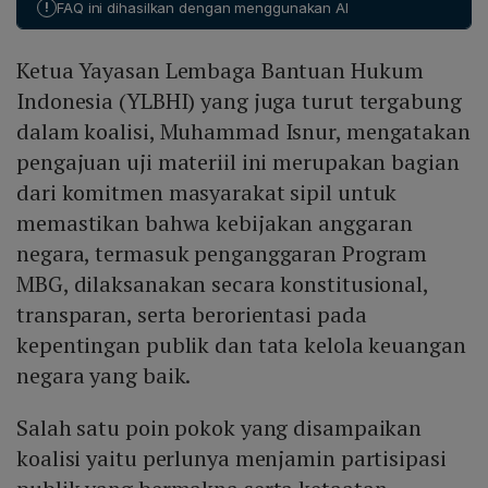
kehati‑hatan fiskal, serta pengawasan publik yang
!
baik.
FAQ ini dihasilkan dengan menggunakan AI
Jakarta (LBH Jakarta), Sajogyo Institute, Asosiasi
memadai, menghindari penyalahgunaan diskresi yang
Pendamping Perempuan Usaha Kecil (ASPPUK),
terlalu luas.
Ketua Yayasan Lembaga Bantuan Hukum
Yayasan Lembaga Konsumen Indonesia (YLKI), Aliansi
Ibu Indonesia, Suara Ibu Indonesia, Koalisi Perempuan
Indonesia (YLBHI) yang juga turut tergabung
Indonesia, Ibu Berisik, Bijak Memantau, Solidaritas
dalam koalisi, Muhammad Isnur, mengatakan
Perempuan, Setara Jambi (SETARA Jambi), Beranda
pengajuan uji materiil ini merupakan bagian
Perempuan, DietPartner, Lapor Sehat, Bareng Warga,
dari komitmen masyarakat sipil untuk
dan Unitrend. Masing‑masing organisasi memberikan
analisis, advokasi, atau kritik terkait transparansi,
memastikan bahwa kebijakan anggaran
akuntabilitas, serta dampak sosial‑ekonomi Program
negara, termasuk penganggaran Program
MBG, serta mendukung upaya judicial review untuk
MBG, dilaksanakan secara konstitusional,
menegakkan tata kelola keuangan yang baik.
transparan, serta berorientasi pada
kepentingan publik dan tata kelola keuangan
negara yang baik.
Salah satu poin pokok yang disampaikan
koalisi yaitu perlunya menjamin partisipasi