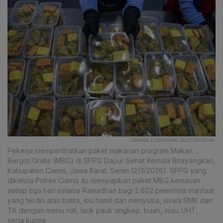
ANTARA FOTO/ADENG BUSTOMI/NYM.
Pekerja memperlihatkan paket makanan program Makan
Bergizi Gratis (MBG) di SPPG Dapur Sehat Kemala Bhayangkari,
Kabupaten Ciamis, Jawa Barat, Senin (2/3/2026). SPPG yang
dikelola Polres Ciamis itu menyiapkan paket MBG kemasan
setiap tiga hari selama Ramadhan bagi 2.602 penerima manfaat
yang terdiri atas balita, ibu hamil dan menyusui, siswa SMK dan
TK dengan menu roti, lauk pauk ungkep, buah, susu UHT,
serta kurma.