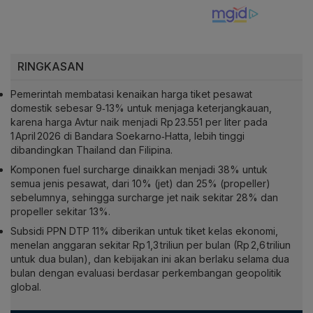
RINGKASAN
Pemerintah membatasi kenaikan harga tiket pesawat
domestik sebesar 9‑13% untuk menjaga keterjangkauan,
karena harga Avtur naik menjadi Rp 23.551 per liter pada
1 April 2026 di Bandara Soekarno‑Hatta, lebih tinggi
dibandingkan Thailand dan Filipina.
Komponen
fuel surcharge
dinaikkan menjadi 38% untuk
semua jenis pesawat, dari 10% (jet) dan 25% (propeller)
sebelumnya, sehingga surcharge jet naik sekitar 28% dan
propeller sekitar 13%.
Subsidi PPN DTP 11% diberikan untuk tiket kelas ekonomi,
menelan anggaran sekitar Rp 1,3 triliun per bulan (Rp 2,6 triliun
untuk dua bulan), dan kebijakan ini akan berlaku selama dua
bulan dengan evaluasi berdasar perkembangan geopolitik
global.