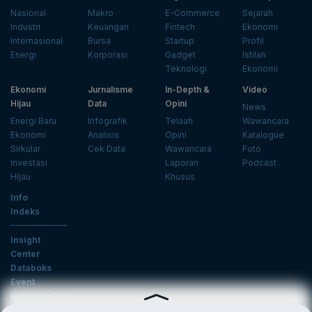
Nasional
Makro
E-Commerce
Sejarah
Industri
Keuangan
Fintech
Ekonomi
Internasional
Bursa
Startup
Profil
Energi
Korporasi
Gadget
Istilah
Teknologi
Ekonomi
Ekonomi
Jurnalisme
In-Depth &
Video
Hijau
Data
Opini
News
Energi Baru
Infografik
Telaah
Wawancara
Ekonomi
Analisis
Opini
Katalogue
Sirkular
Cek Data
Wawancara
Foto
Investasi
Laporan
Podcast
Hijau
Khusus
Info
Indeks
Insight
Center
Databoks
Event
KatadataOto