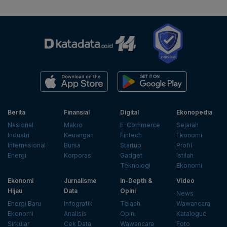
Berita
Finansial
Digital
Ekonopedia
Nasional
Makro
E-Commerce
Sejarah
Industri
Keuangan
Fintech
Ekonomi
Internasional
Bursa
Startup
Profil
Energi
Korporasi
Gadget
Istilah
Teknologi
Ekonomi
Ekonomi
Jurnalisme
In-Depth &
Video
Hijau
Data
Opini
News
Energi Baru
Infografik
Telaah
Wawancara
Ekonomi
Analisis
Opini
Katalogue
Sirkular
Cek Data
Wawancara
Foto