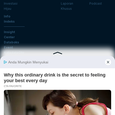
Investasi
Laporan
Podcast
Hijau
Khusus
Info
Indeks
Insight
Center
Databoks
Event
KatadataOto
Langganan Newsletter
Email
Daftar
Ikuti Kami
Tentang Katadata
Advertising
Karier
Pedoman Media Siber
Kebijakan Privasi
Disclaimer
Hubungi Kami