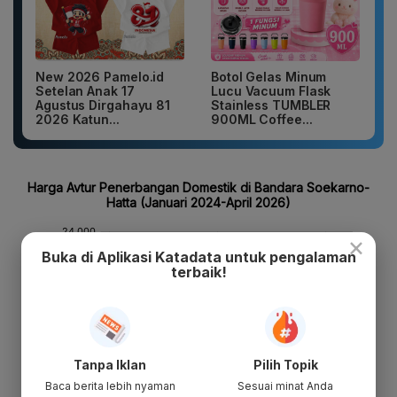
New 2026 Pamelo.id
Botol Gelas Minum
Setelan Anak 17
Lucu Vacuum Flask
Agustus Dirgahayu 81
Stainless TUMBLER
2026 Katun...
900ML Coffee...
×
Buka di Aplikasi Katadata untuk pengalaman
terbaik!
Tanpa Iklan
Pilih Topik
Baca berita lebih nyaman
Sesuai minat Anda