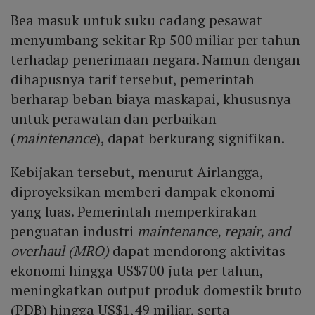
langsung dan hingga tiga kali lipat secara tidak
Bea masuk untuk suku cadang pesawat
langsung.
menyumbang sekitar Rp 500 miliar per tahun
terhadap penerimaan negara. Namun dengan
dihapusnya tarif tersebut, pemerintah
berharap beban biaya maskapai, khususnya
untuk perawatan dan perbaikan
(
maintenance
), dapat berkurang signifikan.
Kebijakan tersebut, menurut Airlangga,
diproyeksikan memberi dampak ekonomi
yang luas. Pemerintah memperkirakan
penguatan industri
maintenance, repair, and
overhaul (MRO)
dapat mendorong aktivitas
ekonomi hingga US$700 juta per tahun,
meningkatkan output produk domestik bruto
(PDB) hingga US$1,49 miliar, serta