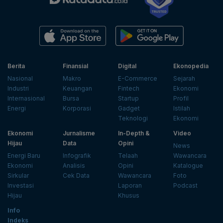
Berita
Finansial
Digital
Ekonopedia
Nasional
Makro
E-Commerce
Sejarah
Industri
Keuangan
Fintech
Ekonomi
Internasional
Bursa
Startup
Profil
Energi
Korporasi
Gadget
Istilah
Teknologi
Ekonomi
Ekonomi
Jurnalisme
In-Depth &
Video
Hijau
Data
Opini
News
Energi Baru
Infografik
Telaah
Wawancara
Ekonomi
Analisis
Opini
Katalogue
Sirkular
Cek Data
Wawancara
Foto
Investasi
Laporan
Podcast
Hijau
Khusus
Info
Indeks