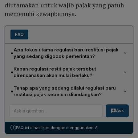
diutamakan untuk wajib pajak yang patuh
memenuhi kewajibannya.
FAQ
Apa fokus utama regulasi baru restitusi pajak
•
yang sedang digodok pemerintah?
Regulasi baru difokuskan pada percepatan perbaikan
Kapan regulasi restit pajak tersebut
•
kebijakan restitusi dengan menitikberatkan pada wajib
direncanakan akan mulai berlaku?
pajak yang patuh dan telah memenuhi kewajibannya,
Menurut Menteri Keuangan Purbaya Yudhi Sadewa,
sehingga mereka dapat memperoleh pengembalian
Tahap apa yang sedang dilalui regulasi baru
•
aturan dalam bentuk RPMK tersebut ditargetkan mulai
dana secara lebih cepat.
restitusi pajak sebelum diundangkan?
berlaku pada 1 Mei 2026.
Saat ini regulasi masih berada pada tahap harmonisasi
Ask
lintas kementerian, yaitu proses koordinasi antar
lembaga untuk menyelaraskan isi peraturan sebelum
kemudian diundangkan.
!
FAQ ini dihasilkan dengan menggunakan AI