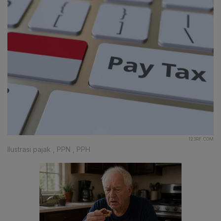
123RF.COM
Ilustrasi pajak , PPN , PPH