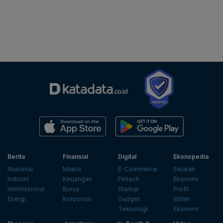
Berita
Finansial
Digital
Ekonopedia
Nasional
Makro
E-Commerce
Sejarah
Industri
Keuangan
Fintech
Ekonomi
Internasional
Bursa
Startup
Profil
Energi
Korporasi
Gadget
Istilah
Teknologi
Ekonomi