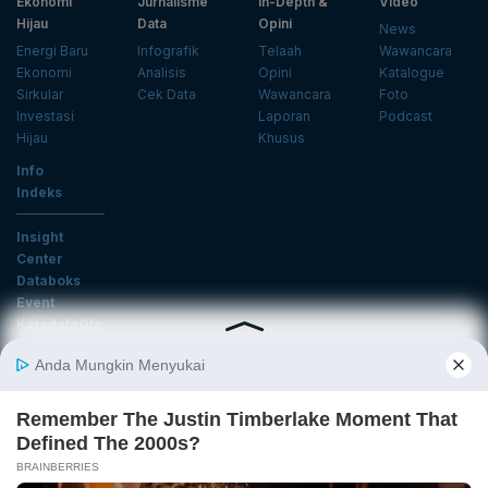
Ekonomi
Jurnalisme
In-Depth &
Video
Hijau
Data
Opini
News
Energi Baru
Infografik
Telaah
Wawancara
Ekonomi
Analisis
Opini
Katalogue
Sirkular
Cek Data
Wawancara
Foto
Investasi
Laporan
Podcast
Hijau
Khusus
Info
Indeks
Insight
Center
Databoks
Event
KatadataOto
Langganan Newsletter
Email
Daftar
Ikuti Kami