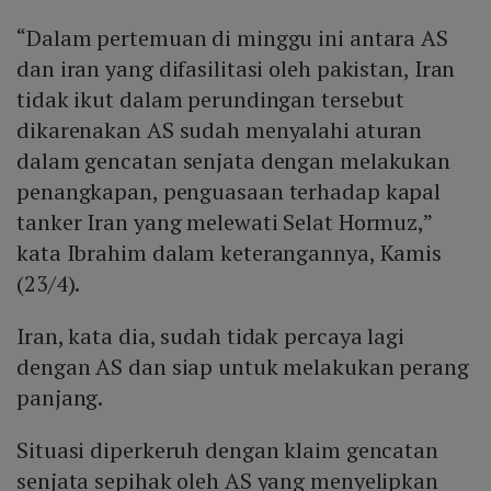
tambahan, yang pada akhirnya dapat melemahkan
APBN 2026 (US$92 per barel) menambah tekanan
kenaikan harga BBM nonsubsidi tanpa menurunkan
“Dalam pertemuan di minggu ini antara AS
rupiah. Ibrahim menegaskan bahwa dengan harga
pada neraca fiskal, memaksa pemerintah mencari
subsidi BBM yang menambah beban fiskal.
minyak dunia di atas US$92 per barel, tekanan inflasi
dan iran yang difasilitasi oleh pakistan, Iran
sumber pendanaan lain dan meningkatkan risiko
dan beban subsidi semakin berat, sehingga kebijakan
pelemahan rupiah.
tidak ikut dalam perundingan tersebut
fiskal yang tidak seimbang dapat memicu pelemahan
dikarenakan AS sudah menyalahi aturan
nilai tukar rupiah secara signifikan.
dalam gencatan senjata dengan melakukan
penangkapan, penguasaan terhadap kapal
tanker Iran yang melewati Selat Hormuz,”
kata Ibrahim dalam keterangannya, Kamis
(23/4).
Iran, kata dia, sudah tidak percaya lagi
dengan AS dan siap untuk melakukan perang
panjang.
Situasi diperkeruh dengan klaim gencatan
senjata sepihak oleh AS yang menyelipkan