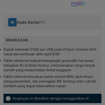
Audio Berita
0:41
RINGKASAN
Rupiah melewati 17.300 per US$ pada 23 April, terlanjur lebih
cepat dari perkiraan akhir April 2026.
Faktor eksternal meliputi ketegangan geopolitik Iran‑Israel,
kebijakan AS di Selat Hormuz, serta kenaikan harga minyak
mentah yang memperlebar defisit anggaran.
Faktor internal mencakup beban subsidi BBM, jatuh tempo
utang pemerintah, dan peringatan IMF tentang risiko subsidi
berlebih yang dapat melemahkan rupiah.
!
Ringkasan ini dihasilkan dengan menggunakan AI