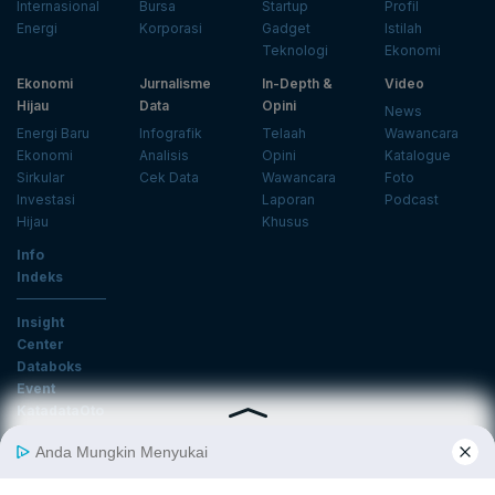
Internasional
Bursa
Startup
Profil
Energi
Korporasi
Gadget
Istilah
Teknologi
Ekonomi
Ekonomi
Jurnalisme
In-Depth &
Video
Hijau
Data
Opini
News
Energi Baru
Infografik
Telaah
Wawancara
Ekonomi
Analisis
Opini
Katalogue
Sirkular
Cek Data
Wawancara
Foto
Investasi
Laporan
Podcast
Hijau
Khusus
Info
Indeks
Insight
Center
Databoks
Event
KatadataOto
Langganan Newsletter