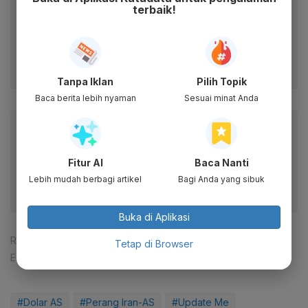
Anda
terbaik!
Dapatkan akses cepat ke berita terkini dan data
berharga dari WhatsApp Channel Katadata.co.id
Ikuti kami
Tanpa Iklan
Pilih Topik
Baca berita lebih nyaman
Sesuai minat Anda
Baca artikel ini lewat aplikasi mobile.
Dapatkan pengalaman membaca lebih nyaman dan nikmati
fitur menarik lainnya lewat aplikasi mobile Katadata.
Fitur AI
Baca Nanti
Lebih mudah berbagi artikel
Bagi Anda yang sibuk
Buka di Aplikasi
Reporter:
Nuzulia Nur Rahmah
Tetap di Browser
Editor:
Agustiyanti
#Dolar AS
#Perang Iran-AS
#Update Me