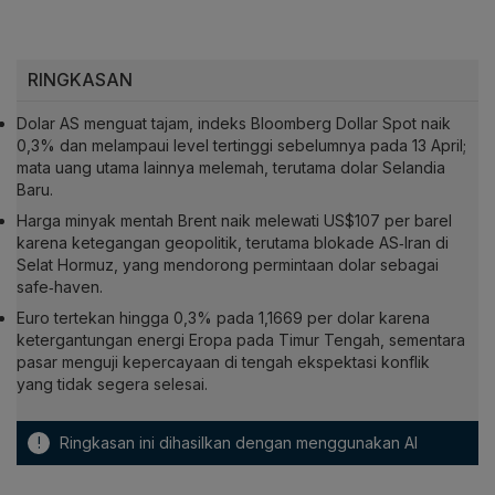
RINGKASAN
Dolar AS menguat tajam, indeks Bloomberg Dollar Spot naik
0,3% dan melampaui level tertinggi sebelumnya pada 13 April;
mata uang utama lainnya melemah, terutama dolar Selandia
Baru.
Harga minyak mentah Brent naik melewati US$107 per barel
karena ketegangan geopolitik, terutama blokade AS‑Iran di
Selat Hormuz, yang mendorong permintaan dolar sebagai
safe‑haven.
Euro tertekan hingga 0,3% pada 1,1669 per dolar karena
ketergantungan energi Eropa pada Timur Tengah, sementara
pasar menguji kepercayaan di tengah ekspektasi konflik
yang tidak segera selesai.
!
Ringkasan ini dihasilkan dengan menggunakan AI