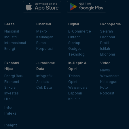
Berita
Finansial
Digital
Ekonopedia
Nasional
Makro
E-Commerce
Sejarah
Industri
Keuangan
Fintech
Ekonomi
Internasional
Bursa
Startup
Profil
Energi
Korporasi
Gadget
Istilah
Teknologi
Ekonomi
Ekonomi
Jurnalisme
In-Depth &
Video
Hijau
Data
Opini
News
Energi Baru
Infografik
Telaah
Wawancara
Ekonomi
Analisis
Opini
Katalogue
Sirkular
Cek Data
Wawancara
Foto
Investasi
Laporan
Podcast
Hijau
Khusus
Info
Indeks
Insight