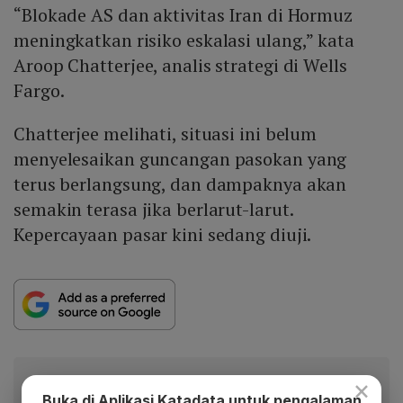
“Blokade AS dan aktivitas Iran di Hormuz
meningkatkan risiko eskalasi ulang,” kata
Aroop Chatterjee, analis strategi di Wells
Fargo.
Chatterjee melihati, situasi ini belum
menyelesaikan guncangan pasokan yang
terus berlangsung, dan dampaknya akan
semakin terasa jika berlarut-larut.
Kepercayaan pasar kini sedang diuji.
×
Berita Katadata.co.id di WhatsApp
Buka di Aplikasi Katadata untuk pengalaman