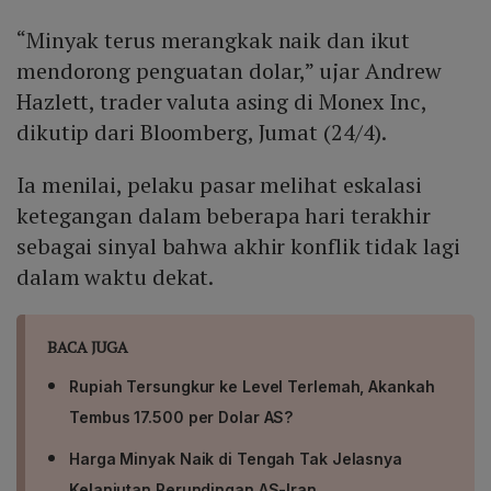
mendorong harga minyak naik dan memperkuat dolar
“Minyak terus merangkak naik dan ikut
AS sebagai lindung nilai. Jika blokade berlanjut,
volatilitas pasar dapat meningkat secara signifikan.
mendorong penguatan dolar,” ujar Andrew
Hazlett, trader valuta asing di Monex Inc,
dikutip dari Bloomberg, Jumat (24/4).
Ia menilai, pelaku pasar melihat eskalasi
ketegangan dalam beberapa hari terakhir
sebagai sinyal bahwa akhir konflik tidak lagi
dalam waktu dekat.
BACA JUGA
Rupiah Tersungkur ke Level Terlemah, Akankah
Tembus 17.500 per Dolar AS?
Harga Minyak Naik di Tengah Tak Jelasnya
Kelanjutan Perundingan AS-Iran