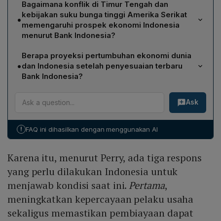
Bagaimana konflik di Timur Tengah dan
sekaligus memastikan pembiayaan mengalir ke
kebijakan suku bunga tinggi Amerika Serikat
•
proyek‑proyek prioritas nasional. Kedua, memperkuat
memengaruhi prospek ekonomi Indonesia
mesin pertumbuhan domestik melalui konsumsi dan
menurut Bank Indonesia?
investasi agar program prioritas pemerintah tetap
Konflik di Timur Tengah meningkatkan ketidakpastian
berjalan dan kapasitas pembiayaan terpenuhi. Ketiga,
Berapa proyeksi pertumbuhan ekonomi dunia
global, memicu kenaikan harga minyak dan arus modal
memastikan implementasi kebijakan berjalan efektif di
•
dan Indonesia setelah penyesuaian terbaru
keluar dari negara berkembang. Kebijakan suku bunga
lapangan, baik di dunia usaha, perbankan, maupun
Bank Indonesia?
tinggi AS, sebagai respons geopolitik, menambah
masyarakat.
Bank Indonesia menurunkan proyeksi pert ekonomi
tekanan eksternal. Kombinasi tersebut dapat
Ask
dunia tahun ini dari 3,1% menjadi 3,0% akibat
memperlambat pertumbuhan ekonomi, mengurangi
memanasnya kondisi geopolitik. Sementara itu,
likuiditas, serta menurunkan permintaan eksternal,
proyeksi pertumbuhan ekonomi Indonesia
sehingga Indonesia harus menjaga stabilitas
!
FAQ ini dihasilkan dengan menggunakan AI
dipertahankan pada kisaran 4,9% hingga 5,7%.
pembiayaan dan memperkuat pertumbuhan domestik.
Karena itu, menurut Perry, ada tiga respons
yang perlu dilakukan Indonesia untuk
menjawab kondisi saat ini.
Pertama
,
meningkatkan kepercayaan pelaku usaha
sekaligus memastikan pembiayaan dapat