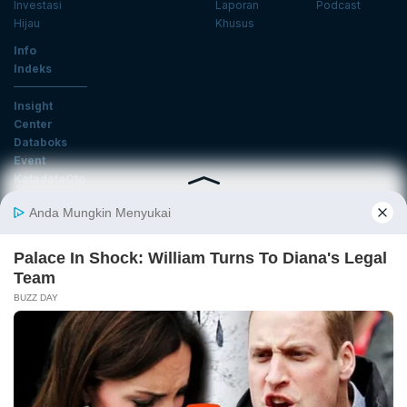
Investasi
Laporan
Podcast
Hijau
Khusus
Info
Indeks
Insight
Center
Databoks
Event
KatadataOto
Langganan Newsletter
Email
Daftar
Ikuti Kami
Tentang Katadata
Advertising
Karier
Pedoman Media Siber
Kebijakan Privasi
Disclaimer
Hubungi Kami