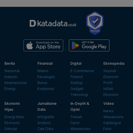
Berita
Finansial
Digital
Ekonopedia
Nasional
Makro
E-Commerce
Sejarah
Industri
Keuangan
Fintech
Ekonomi
Internasional
Bursa
Startup
Profil
Energi
Korporasi
Gadget
Istilah
Teknologi
Ekonomi
Ekonomi
Jurnalisme
In-Depth &
Video
Hijau
Data
Opini
News
Energi Baru
Infografik
Telaah
Wawancara
Ekonomi
Analisis
Opini
Katalogue
Sirkular
Cek Data
Wawancara
Foto