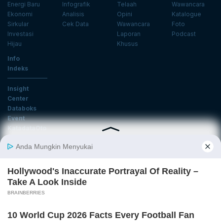
Energi Baru
Infografik
Telaah
Wawancara
Ekonomi
Analisis
Opini
Katalogue
Sirkular
Cek Data
Wawancara
Foto
Investasi
Laporan
Podcast
Hijau
Khusus
Info
Indeks
Insight
Center
Databoks
Event
KatadataOto
Langganan Newsletter
Email
Daftar
Ikuti Kami