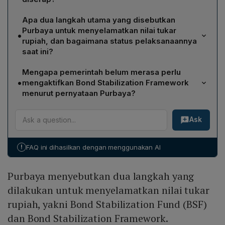
Menteri Keuangan Purbaya Yudhi Sadewa
Apa dua langkah utama yang disebutkan
menargetkan penyerapan surat berharga negara (SBN)
Purbaya untuk menyelamatkan nilai tukar
•
sebesar Rp 2 triliun per hari. Hingga Selasa 19/5,
rupiah, dan bagaimana status pelaksanaannya
pemerintah baru mampu menyerap Rp 600 miliar, jauh
saat ini?
di bawah target yang ditetapkan.
Purbaya menyebutkan Bond Stabilization Fund (BSF)
Mengapa pemerintah belum merasa perlu
dan Bond Stabilization Framework. Saat ini pemerintah
•
mengaktifkan Bond Stabilization Framework
hanya menjalankan BSF, sedangkan Framework belum
menurut pernyataan Purbaya?
diterapkan karena harga obligasi masih dinilai
Purbaya menegaskan bahwa kondisi pasar obligasi
terkendali.
Ask
belum separah itu; harga obligasi masih relatif
terkendali, sehingga tidak ada kebutuhan mendesak
untuk melibatkan lembaga tambahan melalui Bond
!
FAQ ini dihasilkan dengan menggunakan AI
Stabilization Framework.
Purbaya menyebutkan dua langkah yang
dilakukan untuk menyelamatkan nilai tukar
rupiah, yakni Bond Stabilization Fund (BSF)
dan Bond Stabilization Framework.