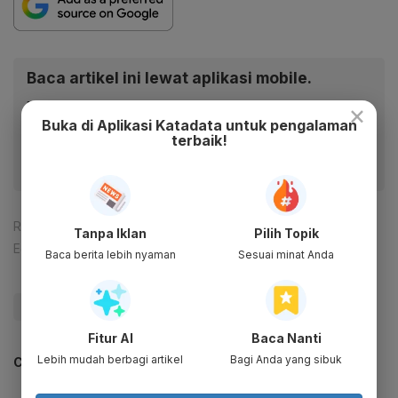
Baca artikel ini lewat aplikasi mobile.
×
Dapatkan pengalaman membaca lebih nyaman dan nikmati
Buka di Aplikasi Katadata untuk pengalaman
fitur menarik lainnya lewat aplikasi mobile Katadata.
terbaik!
Reporter:
Ade Rosman
Tanpa Iklan
Pilih Topik
Editor:
Yuliawati
Baca berita lebih nyaman
Sesuai minat Anda
#Utang
Fitur AI
Baca Nanti
Lebih mudah berbagi artikel
Bagi Anda yang sibuk
CEK JUGA DATA INI