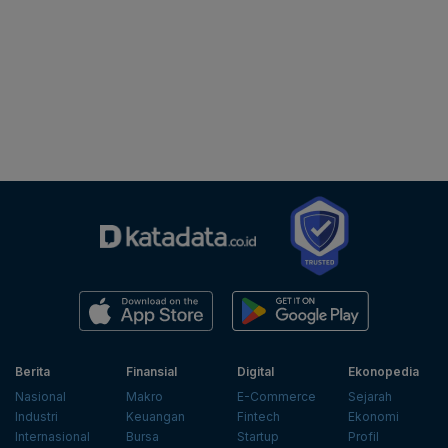
Berita
Finansial
Digital
Ekonopedia
Nasional
Makro
E-Commerce
Sejarah
Industri
Keuangan
Fintech
Ekonomi
Internasional
Bursa
Startup
Profil