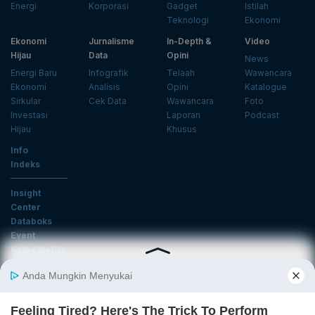
Energi
Korporasi
Gadget
Istilah
Teknologi
Ekonomi
Ekonomi
Jurnalisme
In-Depth &
Video
Hijau
Data
Opini
News
Energi Baru
Infografik
Telaah
Wawancara
Ekonomi
Analisis
Opini
Katalogue
Sirkular
Cek Data
Wawancara
Foto
Investasi
Laporan
Podcast
Hijau
Khusus
Info
Indeks
Insight
Center
Databoks
Event
KatadataOto
Langganan Newsletter
Email