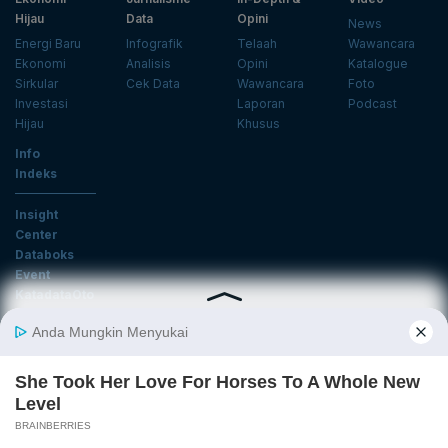
Hijau
Data
Opini
News
Energi Baru
Infografik
Telaah
Wawancara
Ekonomi
Analisis
Opini
Katalogue
Sirkular
Cek Data
Wawancara
Foto
Investasi
Laporan
Podcast
Hijau
Khusus
Info
Indeks
Insight
Center
Databoks
Event
KatadataOto
Langganan Newsletter
Email
Daftar
Ikuti Kami