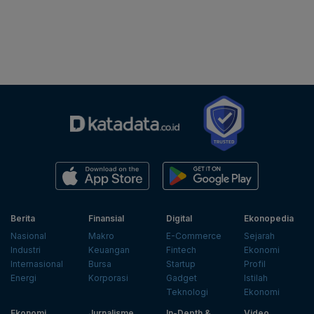
Berita
Finansial
Digital
Ekonopedia
Nasional
Makro
E-Commerce
Sejarah
Industri
Keuangan
Fintech
Ekonomi
Internasional
Bursa
Startup
Profil
Energi
Korporasi
Gadget
Istilah
Teknologi
Ekonomi
Ekonomi
Jurnalisme
In-Depth &
Video