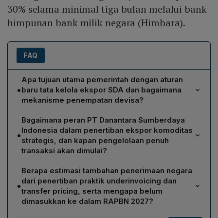
30% selama minimal tiga bulan melalui bank
himpunan bank milik negara (Himbara).
FAQ
Apa tujuan utama pemerintah dengan aturan
•
baru tata kelola ekspor SDA dan bagaimana
mekanisme penempatan devisa?
Tujuan utama adalah meningkatkan transparansi,
Bagaimana peran PT Danantara Sumberdaya
kredibilitas, dan kepercayaan pasar sehingga
Indonesia dalam penertiban ekspor komoditas
•
mengurangi praktik ilegal serta mengoptimalkan
strategis, dan kapan pengelolaan penuh
penerimaan negara berupa pajak, bea keluar, dan
transaksi akan dimulai?
PNBP SDA. Pada aturan baru, eksportir SDA wajib
PT Danantara Sumberdaya Indonesia dibentuk sebagai
memasukkan 100% devisa hasil ekspor ke sistem
Berapa estimasi tambahan penerimaan negara
BUMN ekspor yang mengelola dokumentasi,
keuangan Indonesia. Untuk sektor non‑migas, seluruh
dari penertiban praktik underinvoicing dan
•
pencatatan, dan transaksi ekspor komoditas strategis
devisa (DHE) harus ditahan selama minimal 12 bulan,
transfer pricing, serta mengapa belum
seperti batu bara, kelapa sawit, dan ferro alloy. Pada
dimasukkan ke dalam RAPBN 2027?
sedangkan untuk sektor migas 30% DHE ditahan
fase awal, mekanisme pencatatan dan dokumentasi
minimal tiga bulan melalui Himbara.
Ekonom Next Indonesia Center memperkirakan potensi