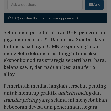
berlangsung selama tiga bulan, dimulai 1 Juni 2026.
Ask
tambahan penerimaan negara mencapai Rp 175 triliun
Setelah fase percobaan, pengelolaan penuh transaksi
per tahun—sekitar Rp 100 triliun dari under‑invoicing
ekspor akan beralih ke Danantara pada 1 September
(10% pajaknya) dan Rp 75 triliun dari transfer pricing.
2026.
!
FAQ ini dihasilkan dengan menggunakan AI
Meski potensi ini bisa menambah tax ratio sekitar 1%
PDB, Menteri Koordinator Airlangga Hartarto
Selain memperketat aturan DHE, pemerintah
menyatakan belum memasukkan angka tersebut ke
dalam asumsi pendapatan APBN 2027 karena belum
juga membentuk PT Danantara Sumberdaya
ada data realisasi yang pasti sejak aturan baru baru
Indonesia sebagai BUMN ekspor yang akan
akan berlaku pada 1 Juni 2026.
mengelola dokumentasi hingga transaksi
ekspor komoditas strategis seperti batu bara,
kelapa sawit, dan paduan besi atau ferro
alloy.
Pemerintah menilai langkah tersebut penting
untuk menutup praktik
underinvoicing
dan
transfer pricing
yang selama ini menyebabkan
kebocoran devisa dan penerimaan negara.