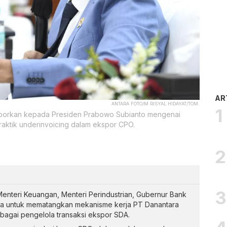
AR
ANTARA FOTO/M RISYAL HIDAYAT/TOM.
porkan kepada Presiden Prabowo Subianto mengenai
aktik underinvoicing dalam ekspor CPO.
nteri Keuangan, Menteri Perindustrian, Gubernur Bank
ra untuk mematangkan mekanisme kerja PT Danantara
bagai pengelola transaksi ekspor SDA.