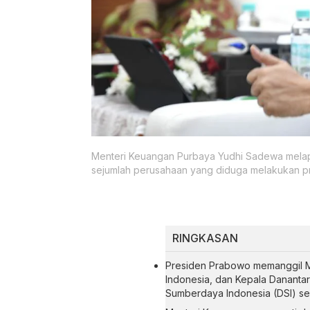
Menteri Keuangan Purbaya Yudhi Sadewa mela
sejumlah perusahaan yang diduga melakukan pr
RINGKASAN
Presiden Prabowo memanggil Me
Indonesia, dan Kepala Dananta
Sumberdaya Indonesia (DSI) se