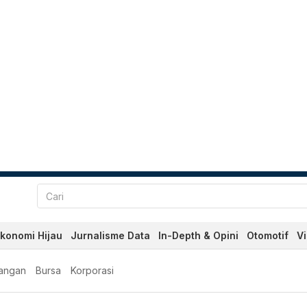
konomi Hijau
Jurnalisme Data
In-Depth & Opini
Otomotif
V
angan
Bursa
Korporasi