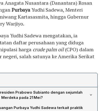
aya Anagata Nusantara (Danantara) Rosan
angan
Purbaya
Yudhi Sadewa, Menteri
miwang Kartasasmita, hingga Gubernur
ry Warjiyo.
baya Yudhi Sadewa mengatakan, ia
atan daftar perusahaan yang diduga
nipulasi harga
crude palm oil
(CPO) dalam
r negeri, salah satunya ke Amerika Serikat
Presiden Prabowo Subianto dengan sejumlah
a Merdeka pada 21 Mei?
ksudkan untuk mematangkan mekanisme kerja Badan
angan Purbaya Yudhi Sadewa terkait praktik
) PT Danantara Sumberdaya Indonesia (DSI) sebagai