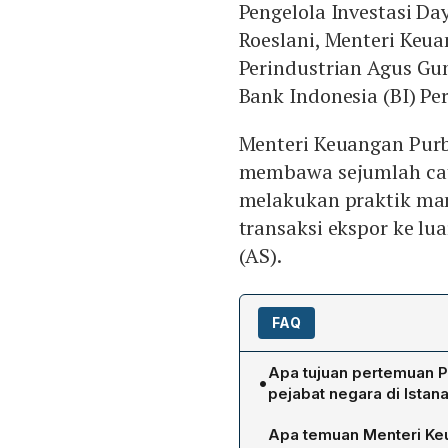
Pengelola Investasi D
Roeslani, Menteri Keu
Perindustrian Agus Gu
Bank Indonesia (BI) Per
Menteri Keuangan Pur
membawa sejumlah cat
melakukan praktik ma
transaksi ekspor ke lua
(AS).
FAQ
Apa tujuan pertemuan 
•
pejabat negara di Istan
Pertemuan tersebut dima
Apa temuan Menteri Keu
Usaha Milik Negara (BUMN