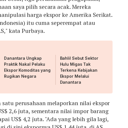
aan saya pilih secara acak. Mereka
anipulasi harga ekspor ke Amerika Serikat.
 (Indonesia) itu cuma seperempat atau
AS," kata Purbaya.
Danantara Ungkap
Bahlil Sebut Sektor
Praktik Nakal Pelaku
Hulu Migas Tak
Ekspor Komoditas yang
Terkena Kebijakan
Rugikan Negara
Ekspor Melalui
Danantara
 satu perusahaan melaporkan nilai ekspor
US$ 2,6 juta, sementara nilai impor barang
i US$ 4,2 juta. "Ada yang lebih gila lagi,
i di sini ekspornya US$ 1,44 juta, di AS