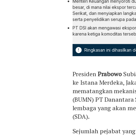
Menteri Keuangan menyoroti du
besar, di mana nilai ekspor terc
Serikat, dan menyiapkan langk
serta penyelidikan serupa pada
PT DSI akan mengawasi ekspor 
karena ketiga komoditas terseb
!
Ringkasan ini dihasilkan
Presiden
Prabowo
Subi
ke Istana Merdeka, Jak
mematangkan mekanism
(BUMN) PT Danantara 
lembaga yang akan men
(SDA).
Sejumlah pejabat yang