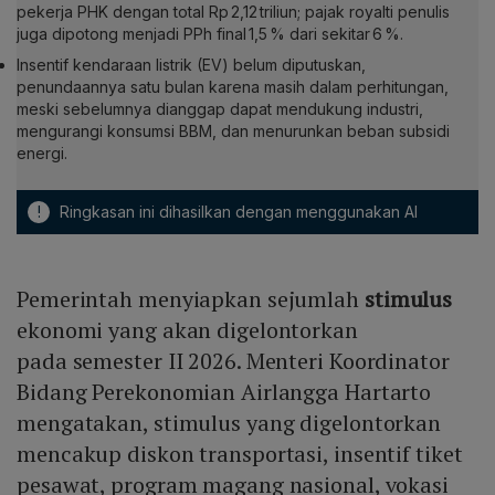
pekerja PHK dengan total Rp 2,12 triliun; pajak royalti penulis
juga dipotong menjadi PPh final 1,5 % dari sekitar 6 %.
Insentif kendaraan listrik (EV) belum diputuskan,
penundaannya satu bulan karena masih dalam perhitungan,
meski sebelumnya dianggap dapat mendukung industri,
mengurangi konsumsi BBM, dan menurunkan beban subsidi
energi.
!
Ringkasan ini dihasilkan dengan menggunakan AI
Pemerintah menyiapkan sejumlah
stimulus
ekonomi yang akan digelontorkan
pada semester II 2026. Menteri Koordinator
Bidang Perekonomian Airlangga Hartarto
mengatakan, stimulus yang digelontorkan
mencakup diskon transportasi, insentif tiket
pesawat, program magang nasional, vokasi