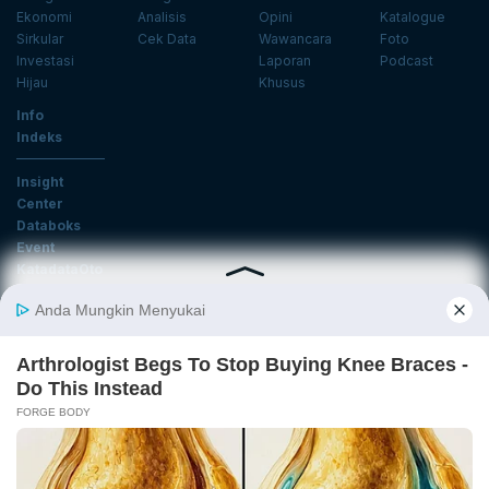
Ekonomi
Analisis
Opini
Katalogue
Sirkular
Cek Data
Wawancara
Foto
Investasi
Laporan
Podcast
Hijau
Khusus
Info
Indeks
Insight
Center
Databoks
Event
KatadataOto
Langganan Newsletter
Email
Daftar
Ikuti Kami