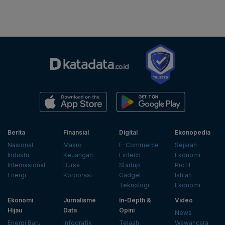
Berita
Finansial
Digital
Ekonopedia
Nasional
Makro
E-Commerce
Sejarah
Industri
Keuangan
Fintech
Ekonomi
Internasional
Bursa
Startup
Profil
Energi
Korporasi
Gadget
Istilah
Teknologi
Ekonomi
Ekonomi
Jurnalisme
In-Depth &
Video
Hijau
Data
Opini
News
Energi Baru
Infografik
Telaah
Wawancara