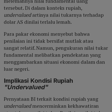
melemahnya nilai fundamental uang
pergerakan dolar. Kelima, pahami risiko fluktuasi nilai
tersebut. Di dalam konteks rupiah,
tukar dan hindari menjadikan valas sebagai dana
darurat jangka pendek. Terakhir, manfaatkan rekening
undervalued
artinya nilai tukarnya terhadap
valas multi‑mata uang seperti DBS Treasures yang
dolar AS dinilai terlalu lemah.
menyediakan Real Time FX Transfers, bebas biaya
administrasi, dan akses digital untuk mengelola dana
Para pakar ekonomi menyebut bahwa
secara efisien.
penilaian ini tidak bersifat mutlak atau
sangat relatif. Namun, pengukuran nilai tukar
fundamental melibatkan pendekatan yang
menggambarkan situasi ekonomi dalam dan
luar negeri.
Implikasi Kondisi Rupiah
"Undervalued"
Pernyataan BI terkait kondisi rupiah yang
undervalued
mencerminkan kekhawatiran