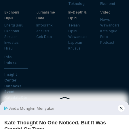
Teknologi
Ekonomi
Ekonomi
Jurnalisme
In-Depth &
Video
Hijau
Data
Opini
News
Energi Baru
Infografik
Telaah
Wawancara
Ekonomi
Analisis
Opini
Katalogue
Sirkular
Cek Data
Wawancara
Foto
Investasi
Laporan
Podcast
Hijau
Khusus
Info
Indeks
Insight
Center
Databoks
Event
KatadataOto
Langganan Newsletter
Email
Daftar