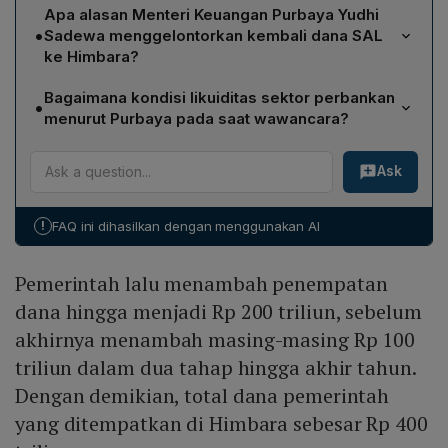
Setelah penambahan dua tahap masing‑masing
Apa alasan Menteri Keuangan Purbaya Yudhi
Rp 100 triliun, total dana pemerintah yang ditempatkan
•
Sadewa menggelontorkan kembali dana SAL
di Himbara mencapai Rp 400 triliun.
ke Himbara?
Purbaya menyatakan dana SAL di Bank Indonesia
Bagaimana kondisi likuiditas sektor perbankan
•
terlalu berlebih dan terdapat keluhan kekeringan
menurut Purbaya pada saat wawancara?
likuiditas di bank plat merah, sehingga ia menempatkan
Purbaya mengungkapkan bahwa likuiditas di sektor
kembali dana tersebut ke Himbara untuk
Ask
perbankan sedang mengalami kekeringan, sehingga
menggerakkan ekonomi dan memperbaiki likuiditas
penambahan dana Rp 100 triliun ke Himbara
perbankan.
dimaksudkan memberi fleksibilitas likuiditas, terutama
!
FAQ ini dihasilkan dengan menggunakan AI
bagi bank plat merah, sebagai satu‑satunya mesin
penggerak pertumbuhan ekonomi saat ini.
Pemerintah lalu menambah penempatan
dana hingga menjadi Rp 200 triliun, sebelum
akhirnya menambah masing-masing Rp 100
triliun dalam dua tahap hingga akhir tahun.
Dengan demikian, total dana pemerintah
yang ditempatkan di Himbara sebesar Rp 400