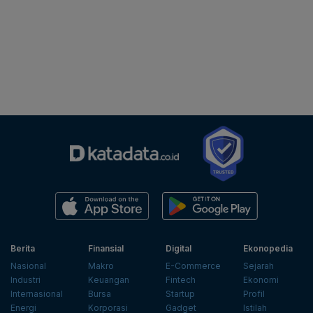
Berita
Finansial
Digital
Ekonopedia
Nasional
Makro
E-Commerce
Sejarah
Industri
Keuangan
Fintech
Ekonomi
Internasional
Bursa
Startup
Profil
Energi
Korporasi
Gadget
Istilah