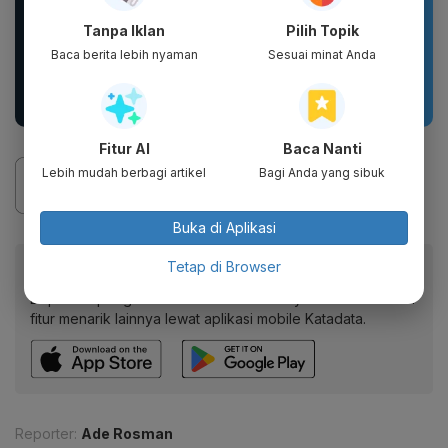
WHITE INC Alpha Glow
DIKIRIM 2 BOTOL
Tanpa Iklan
Pilih Topik
White Body Lotion
PARFUM SCARLETT
Baca berita lebih nyaman
Sesuai minat Anda
Whitening &
PARFUM WANITA
Moisturizing |...
PARFUM PRIA WANGI
TAHAN...
Fitur AI
Baca Nanti
Lebih mudah berbagi artikel
Bagi Anda yang sibuk
Buka di Aplikasi
Baca artikel ini lewat aplikasi mobile.
Tetap di Browser
Dapatkan pengalaman membaca lebih nyaman dan nikmati
fitur menarik lainnya lewat aplikasi mobile Katadata.
Reporter:
Ade Rosman