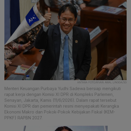
ANTARA FOTO/RIVAN AWAL LINGGA/SG
Menteri Keuangan Purbaya Yudhi Sadewa bersiap mengikuti
rapat kerja dengan Komisi XI DPR di Kompleks Parlemen,
Senayan, Jakarta, Kamis (11/6/2026). Dalam rapat tersebut
Komisi XI DPR dan pemerintah resmi menyepakati Kerangka
Ekonomi Makro dan Pokok-Pokok Kebijakan Fiskal (KEM-
PPKF) RAPBN 2027.