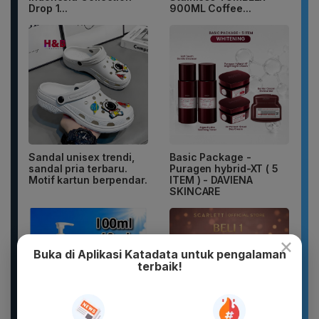
Drop 1...
900ML Coffee...
Sandal unisex trendi,
Basic Package -
sandal pria terbaru.
Puragen hybrid-XT ( 5
Motif kartun berpendar.
ITEM ) - DAVIENA
SKINCARE
×
Buka di Aplikasi Katadata untuk pengalaman
terbaik!