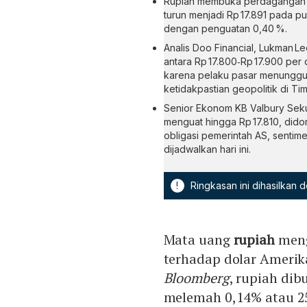
Rupiah membuka perdagangan me
turun menjadi Rp 17.891 pada pu
dengan penguatan 0,40 %.
Analis Doo Financial, Lukman 
antara Rp 17.800‑Rp 17.900 pe
karena pelaku pasar menunggu 
ketidakpastian geopolitik di Ti
Senior Ekonom KB Valbury Sekuri
menguat hingga Rp 17.810, dido
obligasi pemerintah AS, sentime
dijadwalkan hari ini.
!
Ringkasan ini dihasilkan
Mata uang
rupiah
meng
terhadap dolar Amerika 
Bloomberg
, rupiah dib
melemah 0,14% atau 25