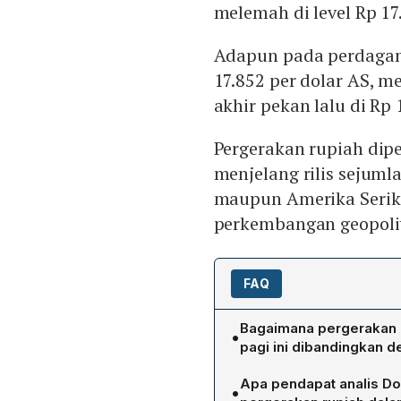
melemah di level Rp 17
Adapun pada perdagang
17.852 per dolar AS, 
akhir pekan lalu di Rp 
Pergerakan rupiah dip
menjelang rilis sejuml
maupun Amerika Serika
perkembangan geopolit
FAQ
Bagaimana pergerakan ni
•
pagi ini dibandingkan
Rupiah dibuka pada level 
Apa pendapat analis Do
•
Pada pukul 09.25 WIB, rup