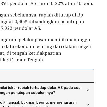
.891 per dolar AS turun 0,22% atau 40 poin.
an sebelumnya, rupiah ditutup di Rp
menguat 0,40% dibandingkan penutupan
17.922 per dolar AS.
engaruhi pelaku pasar memilih menunggu
ah data ekonomi penting dari dalam negeri
t, di tengah ketidakpastian
ik di Timur Tengah.
lai tukar rupiah terhadap dolar AS pada sesi
 dengan penutupan sebelumnya?
Rp 17.876 per dolar AS, melemah 0,14% atau 25 poin.
o Financial, Lukman Leong, mengenai arah
iah melanjutkan pelemahan menjadi Rp 17.891 per dolar