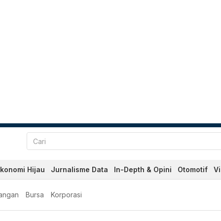
konomi Hijau
Jurnalisme Data
In-Depth & Opini
Otomotif
V
angan
Bursa
Korporasi