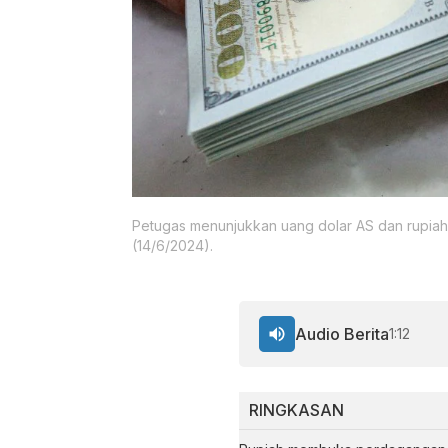
Petugas menunjukkan uang dolar AS dan rupiah
(14/6/2024).
Audio Berita
1:12
RINGKASAN