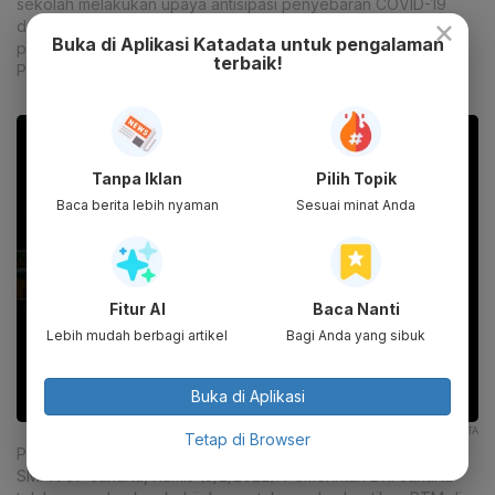
sekolah melakukan upaya antisipasi penyebaran COVID-19
×
dengan penyemprotan disinfektan, melakukan tes usap PCR
Buka di Aplikasi Katadata untuk pengalaman
peserta didik dan tenaga kependidikan juga menggelar
terbaik!
Pembelajaran Jarak Jauh (PJJ).
Tanpa Iklan
Pilih Topik
Baca berita lebih nyaman
Sesuai minat Anda
Fitur AI
Baca Nanti
Lebih mudah berbagi artikel
Bagi Anda yang sibuk
Buka di Aplikasi
MUHAMMAD ZAENUDDIN|KATADATA
Tetap di Browser
Petugas PMI menyemprotkan disinfektan di lorong sekolah
SMPN 97 Jakarta, Kamis (3/2/2022). Pemerintah DKI Jakarta