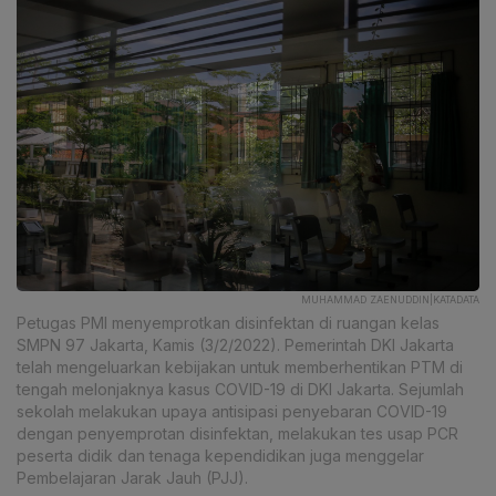
MUHAMMAD ZAENUDDIN|KATADATA
Petugas PMI menyemprotkan disinfektan di ruangan kelas
SMPN 97 Jakarta, Kamis (3/2/2022). Pemerintah DKI Jakarta
telah mengeluarkan kebijakan untuk memberhentikan PTM di
tengah melonjaknya kasus COVID-19 di DKI Jakarta. Sejumlah
sekolah melakukan upaya antisipasi penyebaran COVID-19
dengan penyemprotan disinfektan, melakukan tes usap PCR
peserta didik dan tenaga kependidikan juga menggelar
Pembelajaran Jarak Jauh (PJJ).