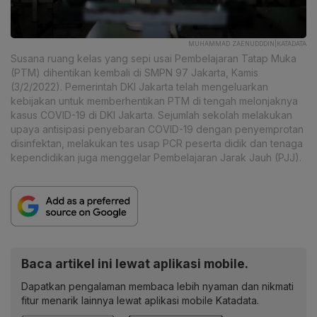
MUHAMMAD ZAENUDDDIN|KATADATA
Susana ruang kelas yang sepi usai Pembelajaran Tatap Muka
(PTM) dihentikan kembali di SMPN 97 Jakarta, Kamis
(3/2/2022). Pemerintah DKI Jakarta telah mengeluarkan
kebijakan untuk memberhentikan PTM di tengah melonjaknya
kasus COVID-19 di DKI Jakarta. Sejumlah sekolah melakukan
upaya antisipasi penyebaran COVID-19 dengan penyemprotan
disinfektan, melakukan tes usap PCR peserta didik dan tenaga
kependidikan juga menggelar Pembelajaran Jarak Jauh (PJJ).
Baca artikel ini lewat aplikasi mobile.
Dapatkan pengalaman membaca lebih nyaman dan nikmati
fitur menarik lainnya lewat aplikasi mobile Katadata.