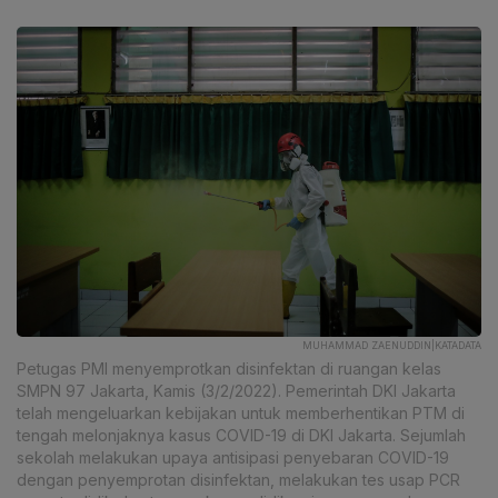
MUHAMMAD ZAENUDDIN|KATADATA
Petugas PMI menyemprotkan disinfektan di ruangan kelas
SMPN 97 Jakarta, Kamis (3/2/2022). Pemerintah DKI Jakarta
telah mengeluarkan kebijakan untuk memberhentikan PTM di
tengah melonjaknya kasus COVID-19 di DKI Jakarta. Sejumlah
sekolah melakukan upaya antisipasi penyebaran COVID-19
dengan penyemprotan disinfektan, melakukan tes usap PCR