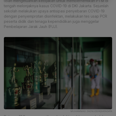
telah mengeluarkan kebijakan untuk memberhentikan PTM di
tengah melonjaknya kasus COVID-19 di DKI Jakarta. Sejumlah
sekolah melakukan upaya antisipasi penyebaran COVID-19
dengan penyemprotan disinfektan, melakukan tes usap PCR
peserta didik dan tenaga kependidikan juga menggelar
Pembelajaran Jarak Jauh (PJJ).
MUHAMMAD ZAENUDDIN|KATADATA