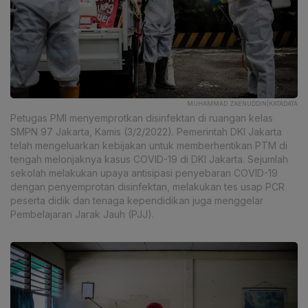
MUHAMMAD ZAENUDDIN|KATADATA
Petugas PMI menyemprotkan disinfektan di ruangan kelas
SMPN 97 Jakarta, Kamis (3/2/2022). Pemerintah DKI Jakarta
telah mengeluarkan kebijakan untuk memberhentikan PTM di
tengah melonjaknya kasus COVID-19 di DKI Jakarta. Sejumlah
sekolah melakukan upaya antisipasi penyebaran COVID-19
dengan penyemprotan disinfektan, melakukan tes usap PCR
peserta didik dan tenaga kependidikan juga menggelar
Pembelajaran Jarak Jauh (PJJ).