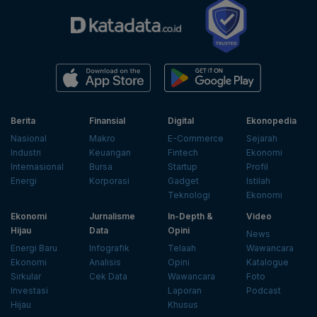
Berita
Finansial
Digital
Ekonopedia
Nasional
Makro
E-Commerce
Sejarah
Industri
Keuangan
Fintech
Ekonomi
Internasional
Bursa
Startup
Profil
Energi
Korporasi
Gadget
Istilah
Teknologi
Ekonomi
Ekonomi
Jurnalisme
In-Depth &
Video
Hijau
Data
Opini
News
Energi Baru
Infografik
Telaah
Wawancara
Ekonomi
Analisis
Opini
Katalogue
Sirkular
Cek Data
Wawancara
Foto
Investasi
Laporan
Podcast
Hijau
Khusus