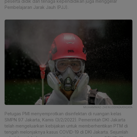
peserta didik dan tenaga kependidikan juga menggelar
Pembelajaran Jarak Jauh (PJJ).
MUHAMMAD ZAENUDDIN|KATADATA
Petugas PMI menyemprotkan disinfektan di ruangan kelas
SMPN 97 Jakarta, Kamis (3/2/2022). Pemerintah DKI Jakarta
telah mengeluarkan kebijakan untuk memberhentikan PTM di
tengah melonjaknya kasus COVID-19 di DKI Jakarta. Sejumlah