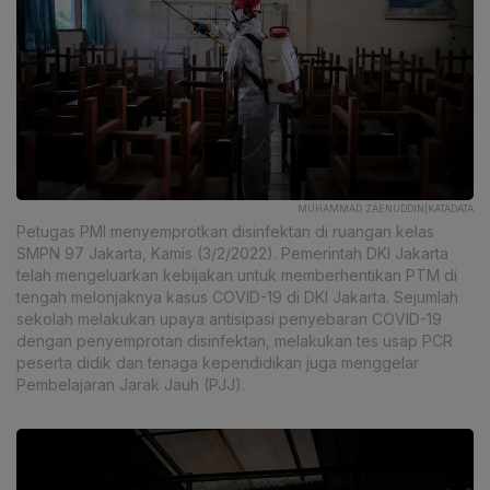
MUHAMMAD ZAENUDDIN|KATADATA
Petugas PMI menyemprotkan disinfektan di ruangan kelas
SMPN 97 Jakarta, Kamis (3/2/2022). Pemerintah DKI Jakarta
telah mengeluarkan kebijakan untuk memberhentikan PTM di
tengah melonjaknya kasus COVID-19 di DKI Jakarta. Sejumlah
sekolah melakukan upaya antisipasi penyebaran COVID-19
dengan penyemprotan disinfektan, melakukan tes usap PCR
peserta didik dan tenaga kependidikan juga menggelar
Pembelajaran Jarak Jauh (PJJ).