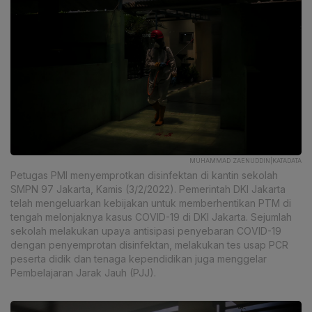
MUHAMMAD ZAENUDDIN|KATADATA
Petugas PMI menyemprotkan disinfektan di kantin sekolah
SMPN 97 Jakarta, Kamis (3/2/2022). Pemerintah DKI Jakarta
telah mengeluarkan kebijakan untuk memberhentikan PTM di
tengah melonjaknya kasus COVID-19 di DKI Jakarta. Sejumlah
sekolah melakukan upaya antisipasi penyebaran COVID-19
dengan penyemprotan disinfektan, melakukan tes usap PCR
peserta didik dan tenaga kependidikan juga menggelar
Pembelajaran Jarak Jauh (PJJ).