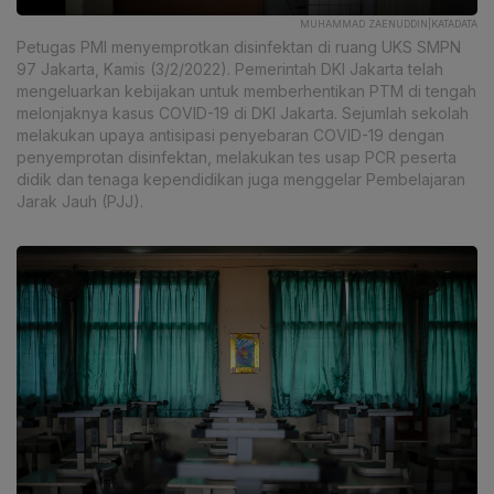
MUHAMMAD ZAENUDDIN|KATADATA
Petugas PMI menyemprotkan disinfektan di ruang UKS SMPN
97 Jakarta, Kamis (3/2/2022). Pemerintah DKI Jakarta telah
mengeluarkan kebijakan untuk memberhentikan PTM di tengah
melonjaknya kasus COVID-19 di DKI Jakarta. Sejumlah sekolah
melakukan upaya antisipasi penyebaran COVID-19 dengan
penyemprotan disinfektan, melakukan tes usap PCR peserta
didik dan tenaga kependidikan juga menggelar Pembelajaran
Jarak Jauh (PJJ).