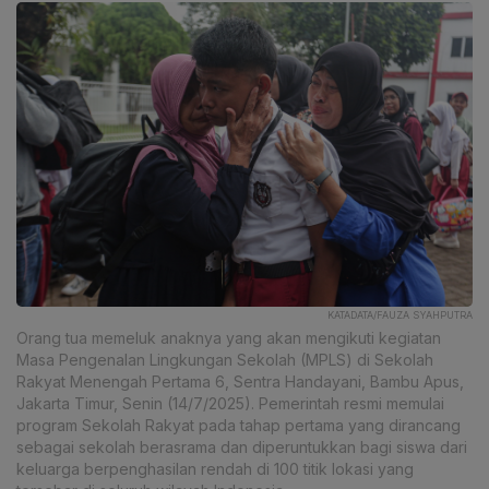
KATADATA/FAUZA SYAHPUTRA
Orang tua memeluk anaknya yang akan mengikuti kegiatan
Masa Pengenalan Lingkungan Sekolah (MPLS) di Sekolah
Rakyat Menengah Pertama 6, Sentra Handayani, Bambu Apus,
Jakarta Timur, Senin (14/7/2025). Pemerintah resmi memulai
program Sekolah Rakyat pada tahap pertama yang dirancang
sebagai sekolah berasrama dan diperuntukkan bagi siswa dari
keluarga berpenghasilan rendah di 100 titik lokasi yang