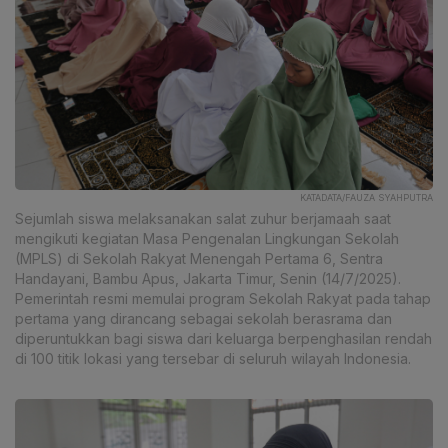
KATADATA/FAUZA SYAHPUTRA
Sejumlah siswa melaksanakan salat zuhur berjamaah saat
mengikuti kegiatan Masa Pengenalan Lingkungan Sekolah
(MPLS) di Sekolah Rakyat Menengah Pertama 6, Sentra
Handayani, Bambu Apus, Jakarta Timur, Senin (14/7/2025).
Pemerintah resmi memulai program Sekolah Rakyat pada tahap
pertama yang dirancang sebagai sekolah berasrama dan
diperuntukkan bagi siswa dari keluarga berpenghasilan rendah
di 100 titik lokasi yang tersebar di seluruh wilayah Indonesia.