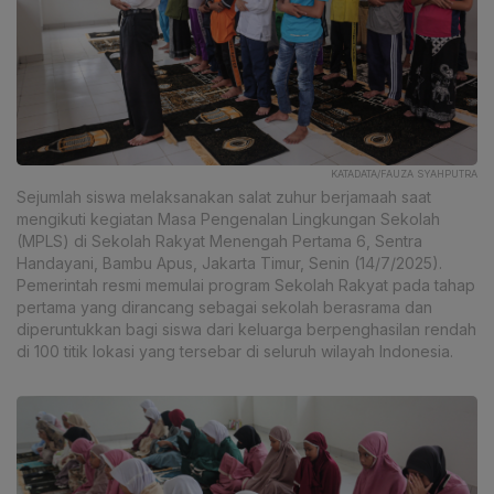
KATADATA/FAUZA SYAHPUTRA
Sejumlah siswa melaksanakan salat zuhur berjamaah saat
mengikuti kegiatan Masa Pengenalan Lingkungan Sekolah
(MPLS) di Sekolah Rakyat Menengah Pertama 6, Sentra
Handayani, Bambu Apus, Jakarta Timur, Senin (14/7/2025).
Pemerintah resmi memulai program Sekolah Rakyat pada tahap
pertama yang dirancang sebagai sekolah berasrama dan
diperuntukkan bagi siswa dari keluarga berpenghasilan rendah
di 100 titik lokasi yang tersebar di seluruh wilayah Indonesia.