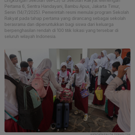
Lingkungan Sekolah (MPLS) di Sekolah Rakyat Menengah
Pertama 6, Sentra Handayani, Bambu Apus, Jakarta Timur,
Senin (14/7/2025). Pemerintah resmi memulai program Sekolah
Rakyat pada tahap pertama yang dirancang sebagai sekolah
berasrama dan diperuntukkan bagi siswa dari keluarga
berpenghasilan rendah di 100 titik lokasi yang tersebar di
seluruh wilayah Indonesia.
KATADATA/FAUZA SYAHPUTRA