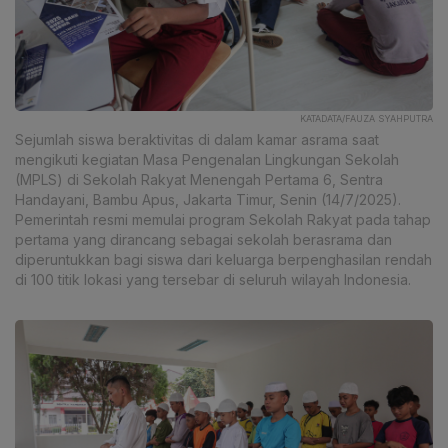
KATADATA/FAUZA SYAHPUTRA
Sejumlah siswa beraktivitas di dalam kamar asrama saat
mengikuti kegiatan Masa Pengenalan Lingkungan Sekolah
(MPLS) di Sekolah Rakyat Menengah Pertama 6, Sentra
Handayani, Bambu Apus, Jakarta Timur, Senin (14/7/2025).
Pemerintah resmi memulai program Sekolah Rakyat pada tahap
pertama yang dirancang sebagai sekolah berasrama dan
diperuntukkan bagi siswa dari keluarga berpenghasilan rendah
di 100 titik lokasi yang tersebar di seluruh wilayah Indonesia.