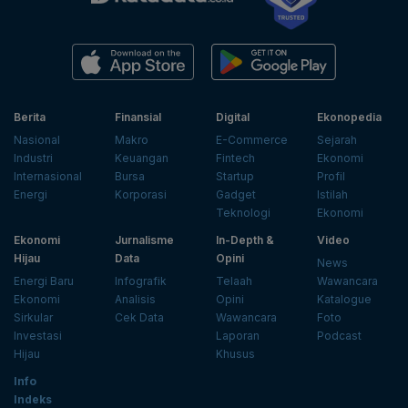
Berita
Finansial
Digital
Ekonopedia
Nasional
Makro
E-Commerce
Sejarah
Industri
Keuangan
Fintech
Ekonomi
Internasional
Bursa
Startup
Profil
Energi
Korporasi
Gadget
Istilah
Teknologi
Ekonomi
Ekonomi
Jurnalisme
In-Depth &
Video
Hijau
Data
Opini
News
Energi Baru
Infografik
Telaah
Wawancara
Ekonomi
Analisis
Opini
Katalogue
Sirkular
Cek Data
Wawancara
Foto
Investasi
Laporan
Podcast
Hijau
Khusus
Info
Indeks