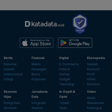
Berita
Finansial
Digital
Ekonopedia
Nasional
Makro
E-Commerce
Sejarah
Industri
Keuangan
Fintech
Ekonomi
Internasional
Bursa
Startup
Profil
Energi
Korporasi
Gadget
Istilah
Teknologi
Ekonomi
Ekonomi
Jurnalisme
In-Depth &
Video
Hijau
Data
Opini
News
Energi Baru
Infografik
Telaah
Wawancara
Ekonomi
Analisis
Opini
Katalogue