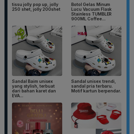
tissu jolly pop up, jolly
Botol Gelas Minum
250 shet, jolly 200shet
Lucu Vacuum Flask
Stainless TUMBLER
900ML Coffee...
Sandal Baim unisex
Sandal unisex trendi,
yang stylish, terbuat
sandal pria terbaru.
dari bahan karet dan
Motif kartun berpendar.
EVA...