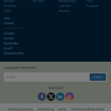
Sirkular
Cek Data
Wawancara
Foto
Investasi
Laporan
Podcast
Hijau
Khusus
Info
Indeks
Insight
Center
Databoks
Event
KatadataOto
Langganan Newsletter
Email
Daftar
Ikuti Kami
Tentang Katadata
Advertising
Karier
Pedoman Media Siber