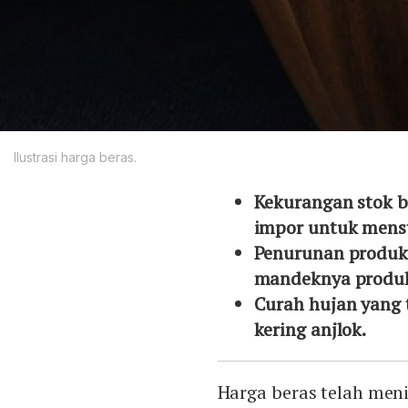
Ilustrasi harga beras.
Kekurangan stok b
impor untuk menst
Penurunan produks
mandeknya produkt
Curah hujan yang 
kering anjlok.
Harga beras telah meni