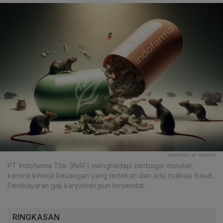
KATADATA/ M YANA/AI
PT Indofarma Tbk (INAF) menghadapi berbagai masalah
karena kinerja keuangan yang tertekan dan ada indikasi fraud.
Pembayaran gaji karyawan pun tersendat.
RINGKASAN