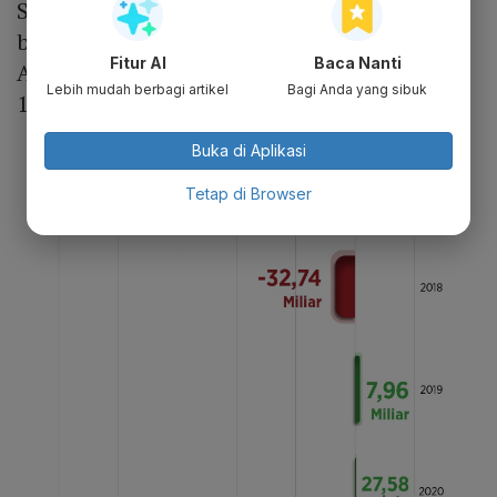
September 2023 menunjukkan penjualan
bersih perusahaan hanya Rp 445,7 miliar.
Fitur AI
Baca Nanti
Adapun kerugian perusahaan mencapai Rp
Lebih mudah berbagi artikel
Bagi Anda yang sibuk
191,69 miliar.
Buka di Aplikasi
Tetap di Browser