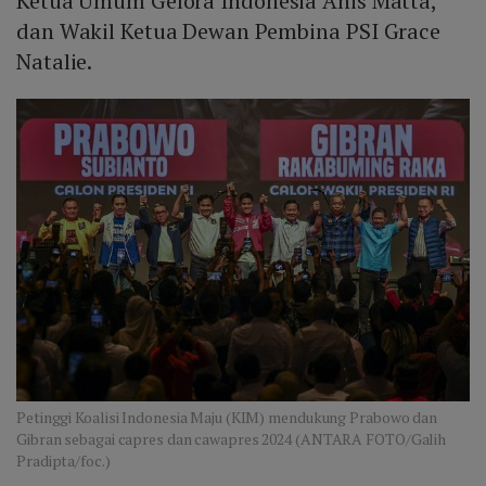
Ketua Umum Gelora Indonesia Anis Matta,
dan Wakil Ketua Dewan Pembina PSI Grace
Natalie.
Petinggi Koalisi Indonesia Maju (KIM) mendukung Prabowo dan
Gibran sebagai capres dan cawapres 2024 (ANTARA FOTO/Galih
Pradipta/foc.)