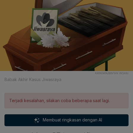
KATADATA/BINTAN INSANI
Babak Akhir Kasus Jiwasraya
Terjadi kesalahan, silakan coba beberapa saat lagi.
Membuat ringkasan dengan AI