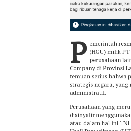
risiko kekurangan pasokan, ke
bagi ribuan tenaga kerja di pe
!
Ringkasan ini dihasilkan
P
emerintah resm
(HGU) milik PT
perusahaan lain
Company di Provinsi L
temuan serius bahwa 
strategis negara, yan
administratif.
Perusahaan yang meru
disinyalir menggunaka
atau dalam hal ini TN