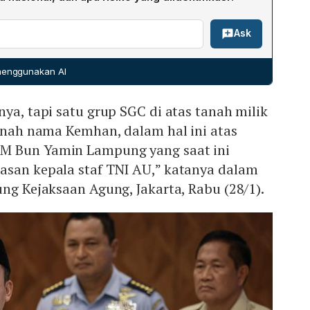
1,24 miliar yang seharusnya dapat diperoleh dari
i menurunkan produksi gula nasional sekitar 8%
 Negara (BMN).
Ask
ahun), mengingat Sugar Group Companies menyumbang
. Penurunan ini dapat mengancam capaian swasembada,
 gula, dan mendorong kenaikan harga konsumen. Selain
 menggunakan AI
rlarut‑larut dapat memicu pemutusan hubungan kerja
ekerja, menambah risiko sosial dan ekonomi.
nya, tapi satu grup SGC di atas tanah milik
tanah nama Kemhan, dalam hal ini atas
M Bun Yamin Lampung yang saat ini
asan kepala staf TNI AU,” katanya dalam
ung Kejaksaan Agung, Jakarta, Rabu (28/1).