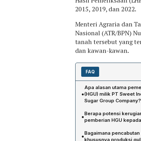
Hasil Pemeriksaan (LH
2015, 2019, dan 2022.
Menteri Agraria dan T
Nasional (ATR/BPN) N
tanah tersebut yang t
dan kawan-kawan.
FAQ
Apa alasan utama pemer
•
(HGU) milik PT Sweet I
Sugar Group Company?
Pemerintah mencabut HGU
Berapa potensi kerugian 
•
menguasai lahan strategis 
pemberian HGU kepada
Laporan Hasil Pemeriksaa
BPK memperkirakan potensi
tersebut milik Kementerian
Bagaimana pencabutan
•
tanah yang tumpang tindih
nama Sugar Group Compani
khususnya produksi gula