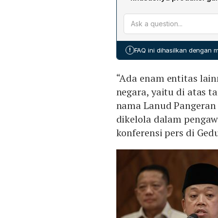
Pajak (PNBP) minimal Rp43
negara.
Pencabutan HGU berpotens
pemanfaatan Barang Milik
(500‑600 ribu ton per t
7,9% dari total produksi
memaksa pemerintah impor
!
FAQ ini dihasilkan dengan
itu, proses hukum yang be
(PHK) bagi puluhan ribu p
“Ada enam entitas lain
negara, yaitu di atas 
nama Lanud Pangeran 
dikelola dalam pengaw
konferensi pers di Ged