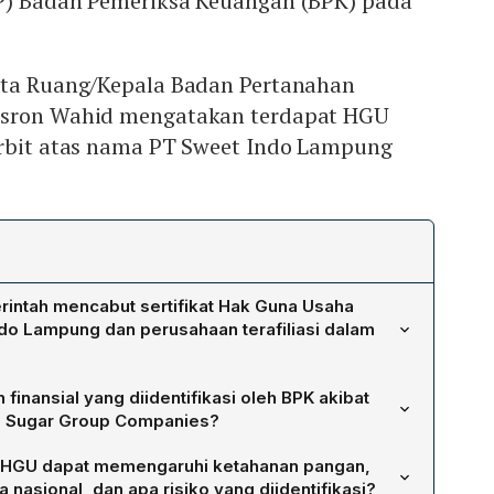
P) Badan Pemeriksa Keuangan (BPK) pada
ata Ruang/Kepala Badan Pertanahan
usron Wahid mengatakan terdapat HGU
erbit atas nama PT Sweet Indo Lampung
intah mencabut sertifikat Hak Guna Usaha
ndo Lampung dan perusahaan terafiliasi dalam
 karena temuan serius bahwa perusahaan swasta
finansial yang diidentifikasi oleh BPK akibat
negara, yang menimbulkan risiko hukum dan administratif.
 Sugar Group Companies?
n BPK pada 2015, 2019, dan 2022 menunjukkan tanah
 kerugian negara sebesar Rp9,93 triliun akibat aset
 Pertahanan (TNI AU) dan telah diterbitkan HGU atas
 HGU dapat memengaruhi ketahanan pangan,
, serta kehilangan potensi Penerimaan Negara Bukan
es, sehingga melanggar prinsip kepemilikan aset
 nasional, dan apa risiko yang diidentifikasi?