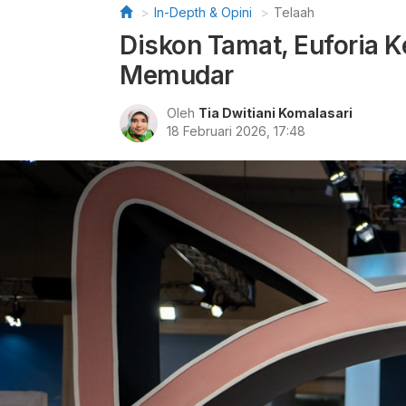
In-Depth & Opini
Telaah
Diskon Tamat, Euforia K
Memudar
Oleh
Tia Dwitiani Komalasari
18 Februari 2026, 17:48