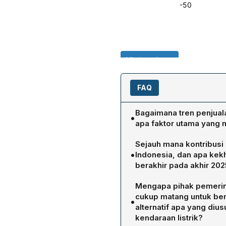
FAQ
Bagaimana tren penjuala
•
apa faktor utama yang
Data Benchmark Mineral I
Sejauh mana kontribusi 
Januari 2026 mencapai 1,2
•
Indonesia, dan apa kekh
Desember 2025. Penurunan 
berakhir pada akhir 202
dan Cina, terutama karen
PPN DTP 10 % yang ditera
selama ini menstimulasi p
Mengapa pihak pemerin
dirakit dalam negeri, mem
kendaraan berbahan bakar 
cukup matang untuk ber
•
mobil bensin. Ketua Gaikind
menurun drastis.
alternatif apa yang diu
signifikan terhadap penur
kendaraan listrik?
pasar; tanpa insentif, har