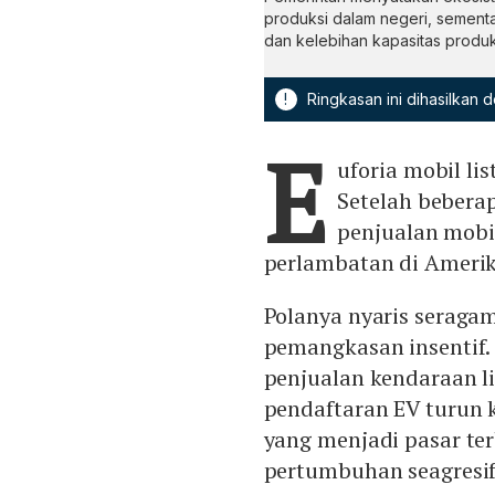
produksi dalam negeri, sementa
dan kelebihan kapasitas produksi
!
Ringkasan ini dihasilkan
E
uforia mobil li
Setelah beberap
penjualan mobil
perlambatan di Amerika
Polanya nyaris seragam
pemangkasan insentif.
penjualan kendaraan li
pendaftaran EV turun k
yang menjadi pasar ter
pertumbuhan seagresi