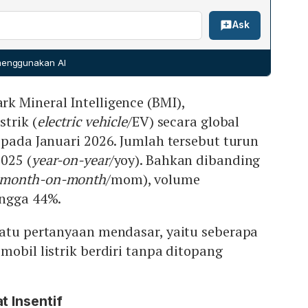
 menyatakan bahwa PP 55/2019 telah memberikan payung
itas produksi yang sudah ada. Jika permintaan domestik
Ask
jak 2023 banyak produsen berkomitmen membangun
duksi, produsen dapat menghadapi surplus dan tekanan
roduk, harga, dan pilihan sudah tersedia. Pemerintah
an insentif dapat mencapai puluhan triliun rupiah per tahun,
 menggunakan AI
tahankan. Alternatif yang diusulkan meliputi cukai emisi
kar fosil, kebijakan nonfiskal seperti ganjil‑genap atau
k Mineral Intelligence (BMI),
dorongan produksi dalam negeri agar kendaraan listrik
sidi langsung.
trik (
electric vehicle
/EV) secara global
 pada Januari 2026. Jumlah tersebut turun
025 (
year-on-year
/yoy). Bahkan dibanding
month-on-month
/mom), volume
ingga 44%.
satu pertanyaan mendasar, yaitu seberapa
mobil listrik berdiri tanpa ditopang
t Insentif