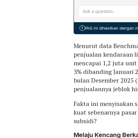
Deputi Rachmat Kaimudin
mengingat kelebihan kapas
hukum yang kuat, dan se
tidak cukup menyerap pro
produksi lokal, sehingga p
profitabilitas.
menilai beban fiskal lanjut
!
FAQ ini dihasilkan dengan
sehingga tidak layak diper
bagi kendaraan berbahan ba
Menurut data Benchmar
Low Emission Zone, serta 
tetap kompetitif tanpa sub
penjualan kendaraan lis
mencapai 1,2 juta unit
3% dibanding Januari 2
bulan Desember 2025 (
penjualannya jeblok h
Fakta ini menyisakan 
kuat sebenarnya pasar 
subsidi?
Melaju Kencang Berka