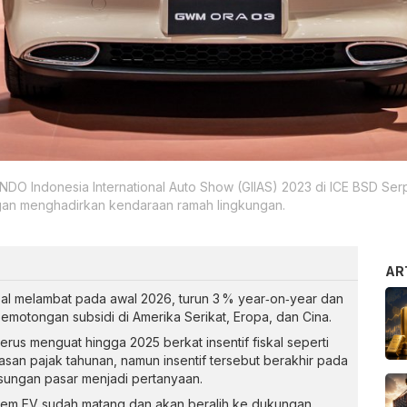
AIKINDO Indonesia International Auto Show (GIIAS) 2023 di ICE BSD 
ngan menghadirkan kendaraan ramah lingkungan.
AR
obal melambat pada awal 2026, turun 3 % year‑on‑year dan
motongan subsidi di Amerika Serikat, Eropa, dan Cina.
erus menguat hingga 2025 berkat insentif fiskal seperti
n pajak tahunan, namun insentif tersebut berakhir pada
sungan pasar menjadi pertanyaan.
tem EV sudah matang dan akan beralih ke dukungan