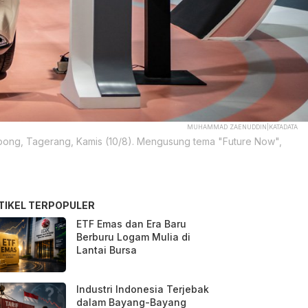
MUHAMMAD ZAENUDDIN|KATADATA
Serpong, Tagerang, Kamis (10/8). Mengusung tema "Future Now",
TIKEL TERPOPULER
ETF Emas dan Era Baru
Berburu Logam Mulia di
Lantai Bursa
Industri Indonesia Terjebak
dalam Bayang-Bayang