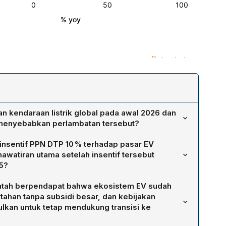
n kendaraan listrik global pada awal 2026 dan
 menyebabkan perlambatan tersebut?
ntelligence menunjukkan penjualan EV global pada
insentif PPN DTP 10 % terhadap pasar EV
 juta unit, turun 3 % YoY dan 44 % MoM dibanding
awatiran utama setelah insentif tersebut
ini terjadi secara serentak di Amerika Serikat, Jerman,
5?
a pemangkasan atau penghentian subsidi pemerintah yang
pkan sejak 2023 menurunkan harga jual EV buatan atau
ermintaan. Tanpa dukungan fiskal, konsumen beralih ke
tah berpendapat bahwa ekosistem EV sudah
perluas pilihan model dan membuatnya kompetitif dengan
fosil yang masih lebih murah, sehingga permintaan EV
tahan tanpa subsidi besar, dan kebijakan
o Jongkie D. Sugiarto menilai kontribusi insentif tersebut
sulkan untuk tetap mendukung transisi ke
unan harga. Kekhawatirannya adalah sensitivitas harga
ga jual dapat naik kembali, mengancam penjualan terutama