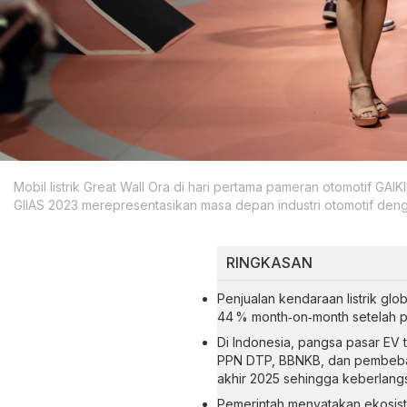
Mobil listrik Great Wall Ora di hari pertama pameran otomotif G
GIIAS 2023 merepresentasikan masa depan industri otomotif de
RINGKASAN
Penjualan kendaraan listrik gl
44 % month‑on‑month setelah pe
Di Indonesia, pangsa pasar EV t
PPN DTP, BBNKB, dan pembebasa
akhir 2025 sehingga keberlang
Pemerintah menyatakan ekosis