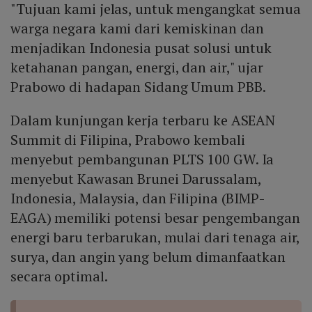
"Tujuan kami jelas, untuk mengangkat semua
memungkinkan perjanjian jual‑beli listrik langsung
antara pengembang dan konsumen membuka akses
warga negara kami dari kemiskinan dan
modal swasta. Indonesia dapat mengadopsi model
menjadikan Indonesia pusat solusi untuk
serupa dengan memperkuat industri panel dalam
ketahanan pangan, energi, dan air," ujar
negeri, menyederhanakan perizinan lahan, serta
Prabowo di hadapan Sidang Umum PBB.
menyediakan skema pembiayaan yang mengurangi
risiko bagi koperasi dan investor berbasis rakyat.
Dalam kunjungan kerja terbaru ke ASEAN
Summit di Filipina, Prabowo kembali
menyebut pembangunan PLTS 100 GW. Ia
menyebut Kawasan Brunei Darussalam,
Indonesia, Malaysia, dan Filipina (BIMP-
EAGA) memiliki potensi besar pengembangan
energi baru terbarukan, mulai dari tenaga air,
surya, dan angin yang belum dimanfaatkan
secara optimal.