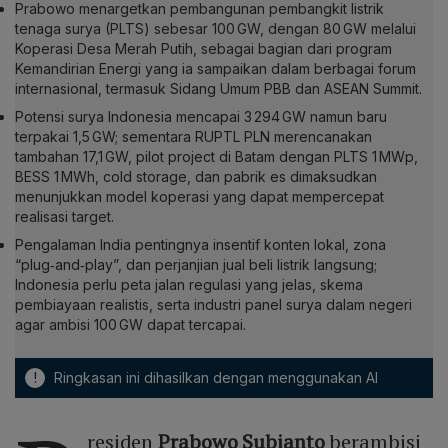
Prabowo menargetkan pembangunan pembangkit listrik
tenaga surya (PLTS) sebesar 100 GW, dengan 80 GW melalui
Koperasi Desa Merah Putih, sebagai bagian dari program
Kemandirian Energi yang ia sampaikan dalam berbagai forum
internasional, termasuk Sidang Umum PBB dan ASEAN Summit.
Potensi surya Indonesia mencapai 3 294 GW namun baru
terpakai 1,5 GW; sementara RUPTL PLN merencanakan
tambahan 17,1 GW, pilot project di Batam dengan PLTS 1 MWp,
BESS 1 MWh, cold storage, dan pabrik es dimaksudkan
menunjukkan model koperasi yang dapat mempercepat
realisasi target.
Pengalaman India pentingnya insentif konten lokal, zona
“plug‑and‑play”, dan perjanjian jual beli listrik langsung;
Indonesia perlu peta jalan regulasi yang jelas, skema
pembiayaan realistis, serta industri panel surya dalam negeri
agar ambisi 100 GW dapat tercapai.
!
Ringkasan ini dihasilkan dengan menggunakan AI
residen
Prabowo Subianto
berambisi